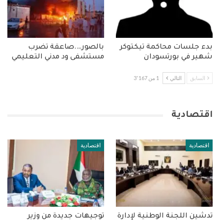
بدء جلسات محاكمة تيكتوكر
بالصور….صاعقة تضرب
شهير في بورتسودان
مستشفى ود مدني التعليمي
السابق
التالي
1 من 3٬167
اقتصادية
اقتصادية
اقتصادية
تدشين اللجنة الوطنية لإدارة
توجيهات جديدة من وزير