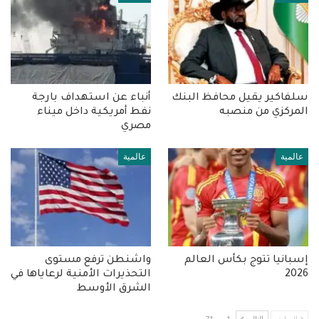
سلفاكير يقيل محافظ البنك
أنباء عن استهداف بارجة
المركزي من منصبه
نفط أمريكية داخل ميناء
مصري
عالمية
عالمية
إسبانيا تتوج بكأس العالم
واشنطن ترفع مستوى
2026
التحذيرات الأمنية لرعاياها في
الشرق الأوسط
السابق
التالي
1 من 71