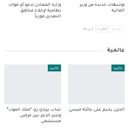
توجيهات جديدة من وزير
وزارة المعادن تدعو أي قوات
المالية
نظامية لإخلاء مناطق
التعدين فورياً
السابق
التالي
1 من 96
عالمية
عالمية
عالمية
الحزن يخيم على عائلة ميسي
شاب يرتدي زي “ملك الموت”
ويثير الذعر بين مرضى
مستشفى