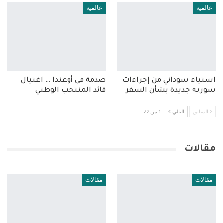
عالمية
عالمية
استياء سوداني من إجراءات
صدمة في أوغندا … اغتيال
سورية جديدة بشأن السفر
قائد المنتخب الوطني
السابق
التالي
1 من 72
مقالات
مقالات
مقالات