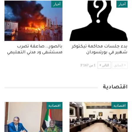
أخبار
أخبار
بدء جلسات محاكمة تيكتوكر
بالصور….صاعقة تضرب
شهير في بورتسودان
مستشفى ود مدني التعليمي
السابق
التالي
1 من 3٬167
اقتصادية
اقتصادية
اقتصادية