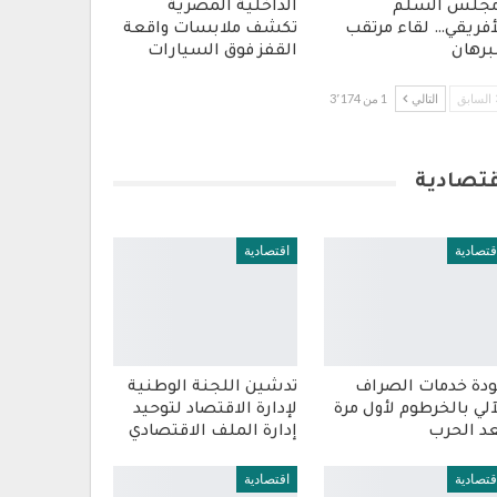
جلس السلم
الداخلية المصرية
أفريقي… لقاء مرتقب
تكشف ملابسات واقعة
برهان
القفز فوق السيارات
السابق
التالي
1 من 3٬174
قتصادية
قتصادية
اقتصادية
دة خدمات الصراف
تدشين اللجنة الوطنية
آلي بالخرطوم لأول مرة
لإدارة الاقتصاد لتوحيد
د الحرب
إدارة الملف الاقتصادي
قتصادية
اقتصادية