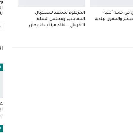
وم
ال
في حملة أمنية
الخرطوم تستعد لاستقبال
لل
سر والخمور البلدية
الخماسية ومجلس السلم
الأفريقي… لقاء مرتقب للبرهان
ا
ا
عو
ال
بع
ا