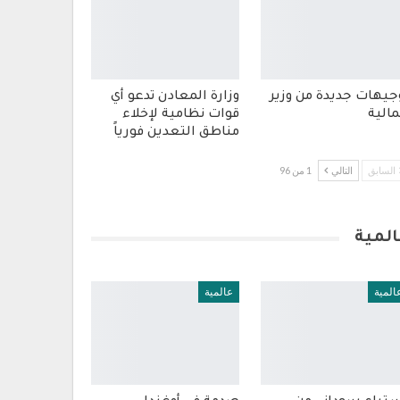
جيهات جديدة من وزير
وزارة المعادن تدعو أي
مالية
قوات نظامية لإخلاء
مناطق التعدين فورياً
السابق
التالي
1 من 96
المية
المية
عالمية