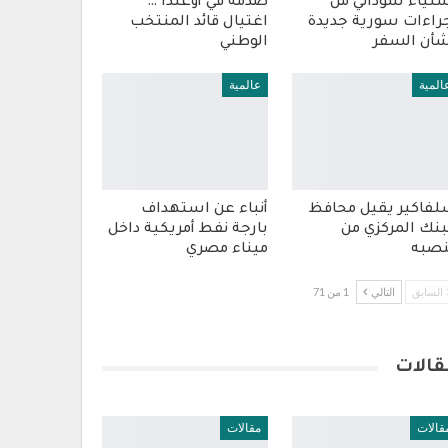
تياء سوداني من
صدمة في أوغندا …
راءات سورية جديدة
اغتيال قائد المنتخب
أن السفر
الوطني
المية
عالمية
فاكير يقيل محافظ
أنباء عن استهداف
بنك المركزي من
بارجة نفط أمريكية داخل
صبه
ميناء مصري
السابق
التالي
1 من 71
قالات
قالات
مقالات