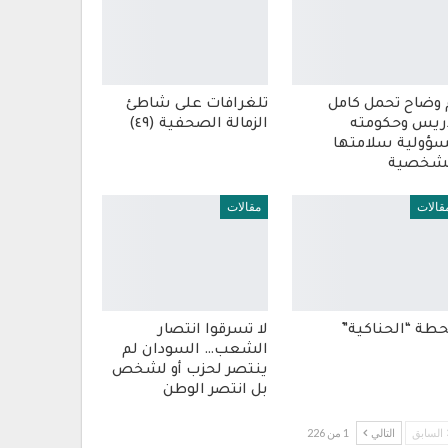
 وضاح تحمل كامل
تلغرافات على شاطئ
ريس وحكومته
الزمالة الصحفية (٤٩)
ؤولية سلامتها
شخصية
قالات
مقالات
طة “الحناكية”
لا تسرقوا انتصار
الشعب… السودان لم
ينتصر لحزب أو لشخص
بل انتصر الوطن
السابق
التالي
1 من 226