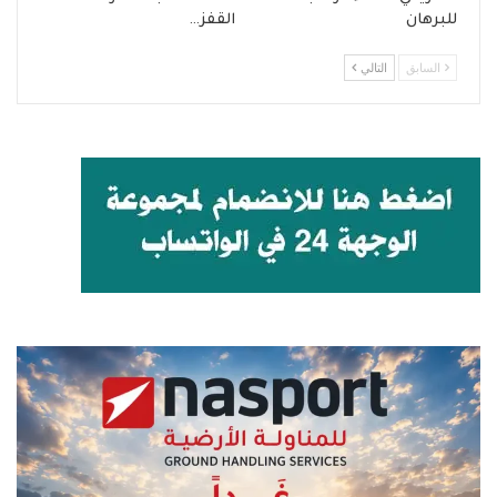
للبرهان
القفز…
السابق
التالي