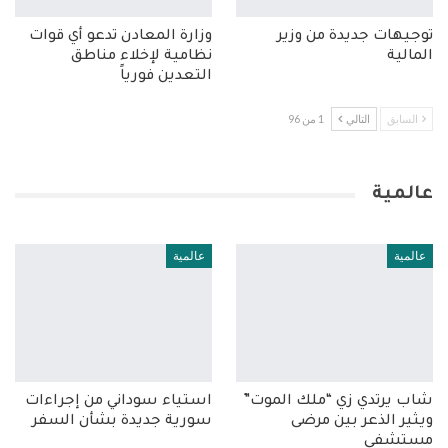
توجيهات جديدة من وزير
وزارة المعادن تدعو أي قوات
المالية
نظامية لإخلاء مناطق
التعدين فورياً
السابق
التالي
1 من 96
عالمية
عالمية
عالمية
شاب يرتدي زي “ملك الموت”
استياء سوداني من إجراءات
ويثير الذعر بين مرضى
سورية جديدة بشأن السفر
مستشفى