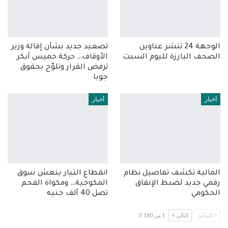
الوجهة 24 تنشر عناوين
تصعيد جديد بشأن إقالة وزير
الصحف البارزة لليوم السبت
الأوقاف… حركة خميس أبكر
ترفض القرار وتلوّح بحقوق
جوبا
أخبار
أخبار
المالية تكشف تفاصيل نظام
انقطاع التيار ينعش سوق
رقمي جديد لضبط الإنفاق
المكوجية… ومكواة الفحم
الحكومي
تصل 40 ألف جنيه
السابق
التالي
1 من 3٬180