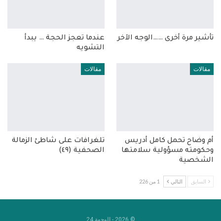
تأشير مرة أخرى ……الوجه الآخر
عندما تعجز الحجة … يبدأ
التشويه
مقالات
مقالات
أم وضاح تحمل كامل أدريس
تلغرافات على شاطئ الزمالة
وحكومته مسؤولية سلامتها
الصحفية (٤٩)
الشخصية
السابق
التالي
1 من 226
© 2026 - الوجهة 24