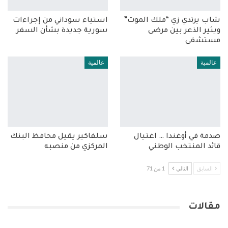
شاب يرتدي زي “ملك الموت”
استياء سوداني من إجراءات
ويثير الذعر بين مرضى
سورية جديدة بشأن السفر
مستشفى
عالمية
عالمية
صدمة في أوغندا … اغتيال
سلفاكير يقيل محافظ البنك
قائد المنتخب الوطني
المركزي من منصبه
السابق
التالي
1 من 71
مقالات