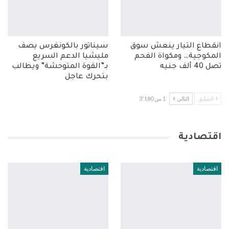
انقطاع التيار ينعش سوق
سيناتور بالكونغرس يصف
المكوجية… ومكواة الفحم
مليشيا الدعم السريع
تصل 40 ألف جنيه
بـ”القوة المتوحشة” ويطالب
بتحرك عاجل
السابق
التالي
1 من 3٬180
اقتصادية
اقتصادية
اقتصادية