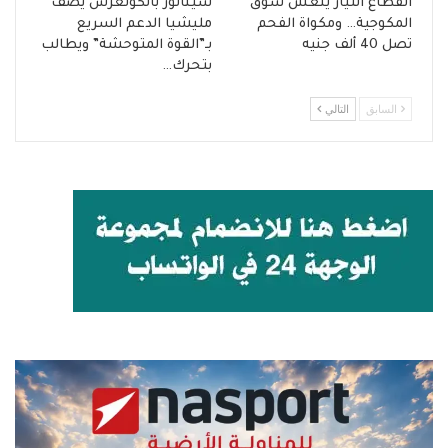
انقطاع التيار ينعش سوق
سيناتور بالكونغرس يصف
المكوجية… ومكواة الفحم
مليشيا الدعم السريع
تصل 40 ألف جنيه
بـ”القوة المتوحشة” ويطالب
بتحرك…
السابق
التالي