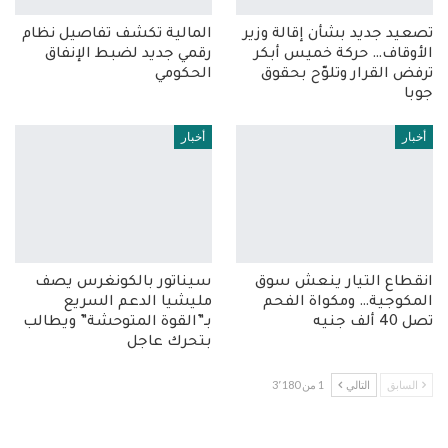
تصعيد جديد بشأن إقالة وزير
المالية تكشف تفاصيل نظام
الأوقاف… حركة خميس أبكر
رقمي جديد لضبط الإنفاق
ترفض القرار وتلوّح بحقوق
الحكومي
جوبا
أخبار
أخبار
انقطاع التيار ينعش سوق
سيناتور بالكونغرس يصف
المكوجية… ومكواة الفحم
مليشيا الدعم السريع
تصل 40 ألف جنيه
بـ”القوة المتوحشة” ويطالب
بتحرك عاجل
السابق
التالي
1 من 3٬180