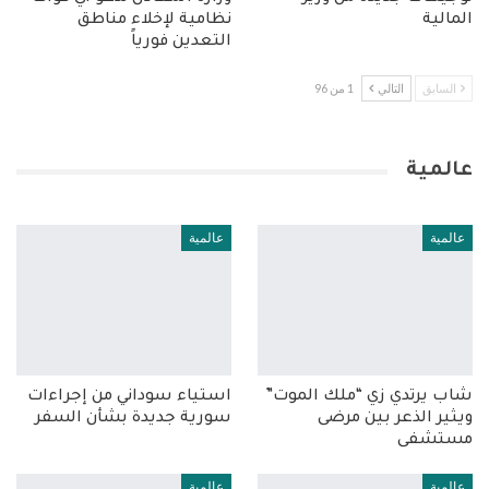
المالية
نظامية لإخلاء مناطق
التعدين فورياً
السابق
التالي
1 من 96
عالمية
عالمية
عالمية
شاب يرتدي زي “ملك الموت”
استياء سوداني من إجراءات
ويثير الذعر بين مرضى
سورية جديدة بشأن السفر
مستشفى
عالمية
عالمية