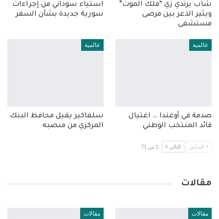
شاب يرتدي زي “ملك الموت”
استياء سوداني من إجراءات
ويثير الذعر بين مرضى
سورية جديدة بشأن السفر
مستشفى
عالمية
عالمية
صدمة في أوغندا … اغتيال
سلفاكير يقيل محافظ البنك
قائد المنتخب الوطني
المركزي من منصبه
السابق
التالي
1 من 71
مقالات
مقالات
مقالات