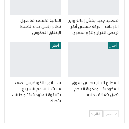
تصعيد جديد بشأن إقالة وزير
المالية تكشف تفاصيل
الأوقاف… حركة خميس أبكر
نظام رقمي جديد لضبط
ترفض القرار وتلوّح بحقوق…
الإنفاق الحكومي
أخبار
أخبار
انقطاع التيار ينعش سوق
سيناتور بالكونغرس يصف
المكوجية… ومكواة الفحم
مليشيا الدعم السريع
تصل 40 ألف جنيه
بـ”القوة المتوحشة” ويطالب
بتحرك…
السابق
التالي