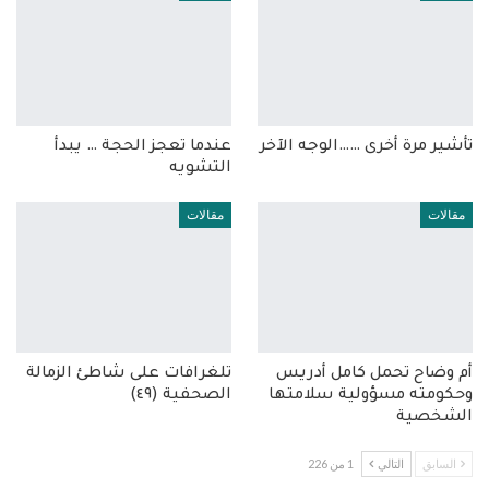
تأشير مرة أخرى ……الوجه الآخر
عندما تعجز الحجة … يبدأ
التشويه
مقالات
مقالات
أم وضاح تحمل كامل أدريس
تلغرافات على شاطئ الزمالة
وحكومته مسؤولية سلامتها
الصحفية (٤٩)
الشخصية
السابق
التالي
1 من 226