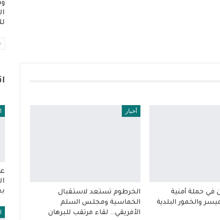
وم
ال
لل
ا
أخبار
ا
عو
ال
بع
في حملة أمنية
الخرطوم تستعد لاستقبال
سر والخمور البلدية
الخماسية ومجلس السلم
ا
الأفريقي… لقاء مرتقب للبرهان