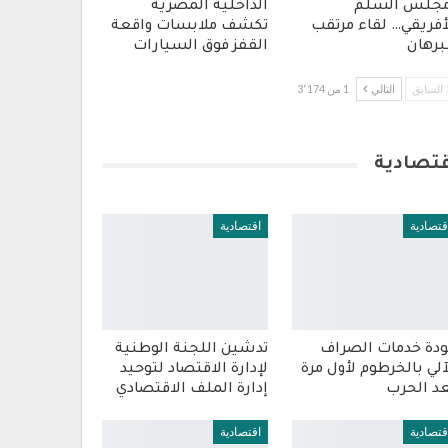
جلس السلم
الداخلية المصرية
أفريقي… لقاء مرتقب
تكشف ملابسات واقعة
برهان
القفز فوق السيارات
السابق
التالي
1 من 3٬174
قتصادية
قتصادية
اقتصادية
دة خدمات الصراف
تدشين اللجنة الوطنية
آلي بالخرطوم لأول مرة
لإدارة الاقتصاد لتوحيد
د الحرب
إدارة الملف الاقتصادي
قتصادية
اقتصادية