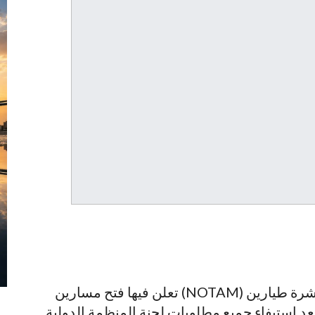
أصدرت سلطة الطيران المدني السوداني نشرة طيارين (NOTAM) تعلن فيها فتح مسارين
عد استيفاء جميع مطلوبات لجنة المنظمة الدولية