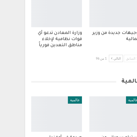
جيهات جديدة من وزير
وزارة المعادن تدعو أي
مالية
قوات نظامية لإخلاء
مناطق التعدين فورياً
السابق
التالي
1 من 96
المية
المية
عالمية