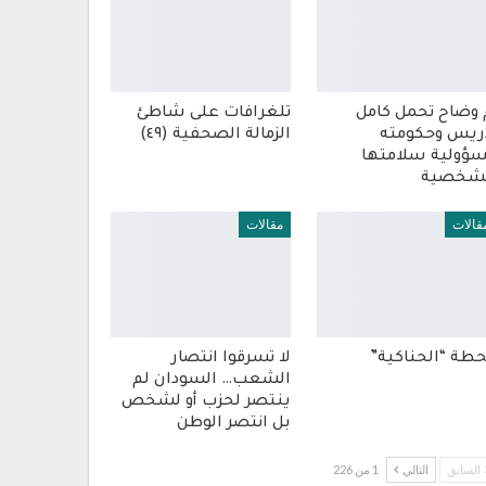
 وضاح تحمل كامل
تلغرافات على شاطئ
ريس وحكومته
الزمالة الصحفية (٤٩)
ؤولية سلامتها
شخصية
قالات
مقالات
طة “الحناكية”
لا تسرقوا انتصار
الشعب… السودان لم
ينتصر لحزب أو لشخص
بل انتصر الوطن
السابق
التالي
1 من 226