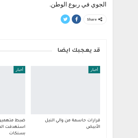
الجوي في ربوع الوطن.
Share
قد يعجبك ايضا
أخبار
أخبار
قرارات حاسمة من والي النيل
ضبط متهمين 
الأبيض
استهدفت المي
بسنكات