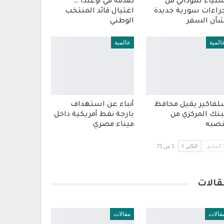
تياء سوداني من
صدمة في أوغندا …
راءات سورية جديدة
اغتيال قائد المنتخب
أن السفر
الوطني
المية
عالمية
فاكير يقيل محافظ
أنباء عن استهداف
بنك المركزي من
بارجة نفط أمريكية داخل
صبه
ميناء مصري
السابق
التالي
1 من 71
قالات
قالات
مقالات