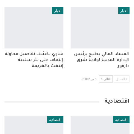
أخبار
أخبار
الفساد المالي يطيح برئيس
مناوي يكشف تفاصيل محاولة
الإدارة المدنية لولاية شرق
إلتفاف على بئر سليبة
دارفور
إنتهت بالهزيمة
السابق
التالي
1 من 3٬182
اقتصادية
اقتصادية
اقتصادية