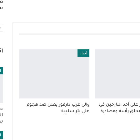
صد
سل
ا
أخبار
ا
على أحد النازحين في
والي غرب دارفور يعلن صد هجوم
عو
 بحلق رأسه ومصادرة
على بئر سليبة
ال
بع
ا