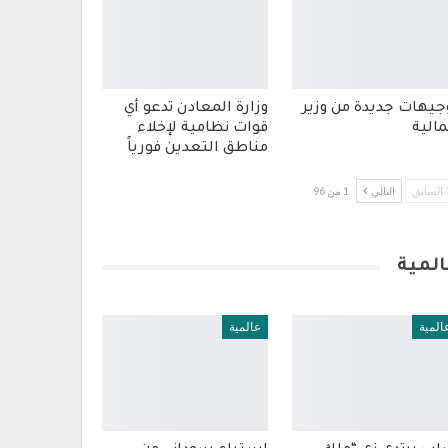
جيهات جديدة من وزير
وزارة المعادن تدعو أي
مالية
قوات نظامية لإخلاء
مناطق التعدين فورياً
السابق
التالي
1 من 96
المية
المية
عالمية