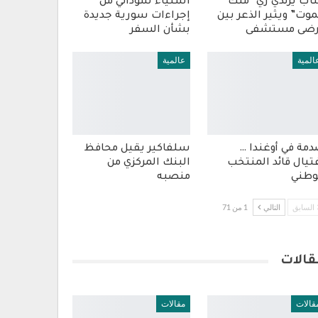
ب يرتدي زي “ملك
استياء سوداني من
موت” ويثير الذعر بين
إجراءات سورية جديدة
رضى مستشفى
بشأن السفر
المية
عالمية
مة في أوغندا …
سلفاكير يقيل محافظ
تيال قائد المنتخب
البنك المركزي من
وطني
منصبه
السابق
التالي
1 من 71
قالات
قالات
مقالات