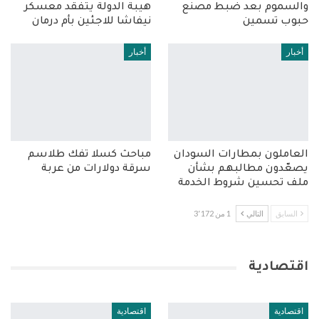
والسموم بعد ضبط مصنع
هيبة الدولة يتفقد معسكر
حبوب تسمين
نيفاشا للاجئين بأم درمان
أخبار
أخبار
العاملون بمطارات السودان
مباحث كسلا تفك طلاسم
يصعّدون مطالبهم بشأن
سرقة دولارات من عربة
ملف تحسين شروط الخدمة
السابق
التالي
1 من 3٬172
اقتصادية
اقتصادية
اقتصادية