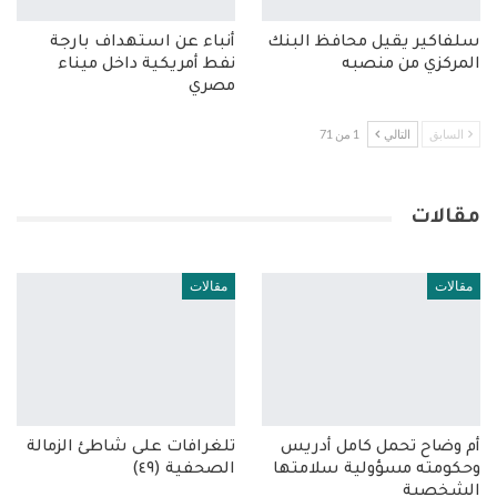
سلفاكير يقيل محافظ البنك
أنباء عن استهداف بارجة
المركزي من منصبه
نفط أمريكية داخل ميناء
مصري
السابق
التالي
1 من 71
مقالات
مقالات
مقالات
أم وضاح تحمل كامل أدريس
تلغرافات على شاطئ الزمالة
وحكومته مسؤولية سلامتها
الصحفية (٤٩)
الشخصية