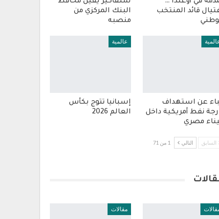
مة في أوغندا …
سلفاكير يقيل محافظ
تيال قائد المنتخب
البنك المركزي من
وطني
منصبه
المية
عالمية
باء عن استهداف
إسبانيا تتوج بكأس
رجة نفط أمريكية داخل
العالم 2026
ناء مصري
السابق
التالي
1 من 71
قالات
قالات
مقالات