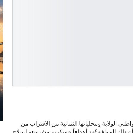
طني الولاية ومحلياتها الثمانية من الاقتراب من
ن تلك المواقع تُعد أهدافاً عسكرية مشروعة لسلاح