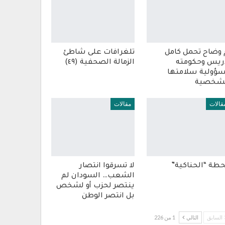
 وضاح تحمل كامل
تلغرافات على شاطئ
ريس وحكومته
الزمالة الصحفية (٤٩)
ؤولية سلامتها
شخصية
قالات
مقالات
طة “الحناكية”
لا تسرقوا انتصار
الشعب… السودان لم
ينتصر لحزب أو لشخص
بل انتصر الوطن
السابق
التالي
1 من 226