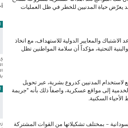
قد يعرّض حياة المدنيين للخطر في ظل العمليات
أخ
أ
د الاشتباك والمعايير الدولية للاستهداف، مع اتخاذ
لبنية التحتية، مؤكداً أن سلامة المواطنين تظل
كِ
ال
ال
با
لاستخدام المدنيين كدروع بشرية، عبر تحويل
دمية إلى مواقع عسكرية، واصفاً ذلك بأنه “جريمة
أ
لأحياء السكنية.
لسودانية – بمختلف تشكيلاتها من القوات المشتركة
زب