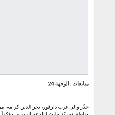
متابعات : الوجهة 24
حذّر والي غرب دارفور، بحر الدين كرامة، موا
مناطق تمركز مليشيا الدعم السريع، مؤكداً أ