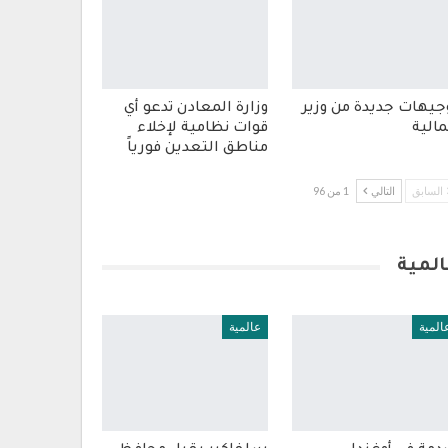
جيهات جديدة من وزير
وزارة المعادن تدعو أي
مالية
قوات نظامية لإخلاء
مناطق التعدين فورياً
السابق
التالي
1 من 96
المية
المية
عالمية