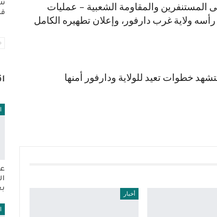
تس
لى المستنفرين والمقاومة الشعبية – عمليات
قر
أسه ولاية غرب دارفور، وإعلان تطهيره الكامل
تشهد خطوات تعيد للولاية ودارفور أمنها
ا
ا
عو
ال
بع
أخبار
ا