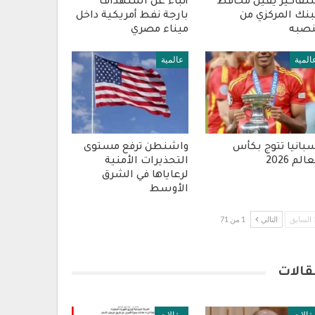
فاكير يقيل محافظ
أنباء عن استهداف
بنك المركزي من
بارجة نفط أمريكية داخل
صبه
ميناء مصري
المية
عالمية
بانيا تتوج بكأس
واشنطن ترفع مستوى
الم 2026
التحذيرات الأمنية
لرعاياها في الشرق
الأوسط
السابق
التالي
1 من 71
قالات