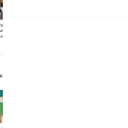
وز
قو
من
ع
ع