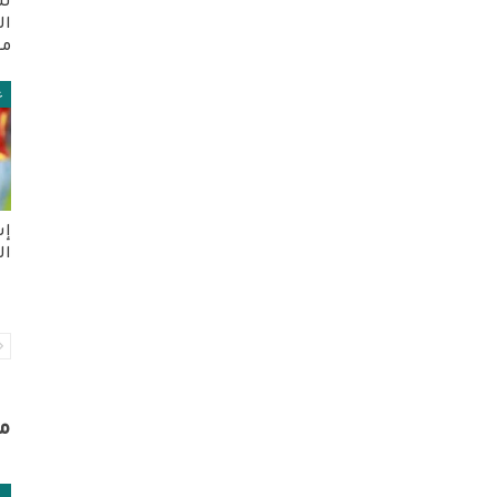
سل
ال
من
ع
إس
الع
م