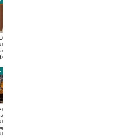
م
لا
ال
ين
بل
م
رج
دا
ال
وه
ال