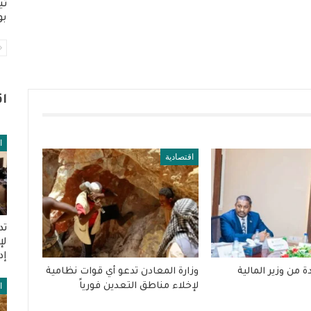
تي
بو
ا
ا
اقتصادية
تد
لإ
إد
 من وزير المالية
وزارة المعادن تدعو أي قوات نظامية
لإخلاء مناطق التعدين فورياً
ا