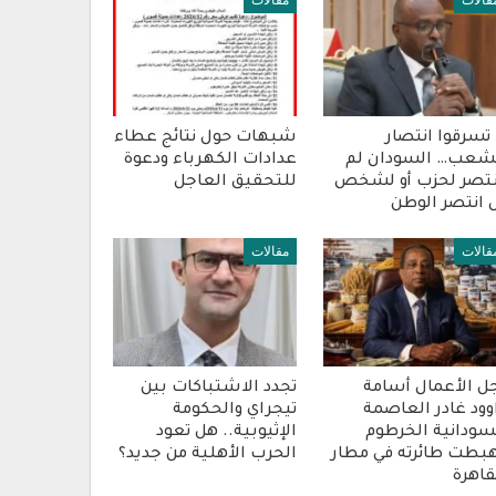
قالات
مقالات
 تسرقوا انتصار
شبهات حول نتائج عطاء
شعب… السودان لم
عدادات الكهرباء ودعوة
تصر لحزب أو لشخص
للتحقيق العاجل
 انتصر الوطن
قالات
مقالات
ل الأعمال أسامة
تجدد الاشتباكات بين
وود غادر العاصمة
تيجراي والحكومة
سودانية الخرطوم
الإثيوبية.. هل تعود
بطت طائرته في مطار
الحرب الأهلية من جديد؟
قاهرة