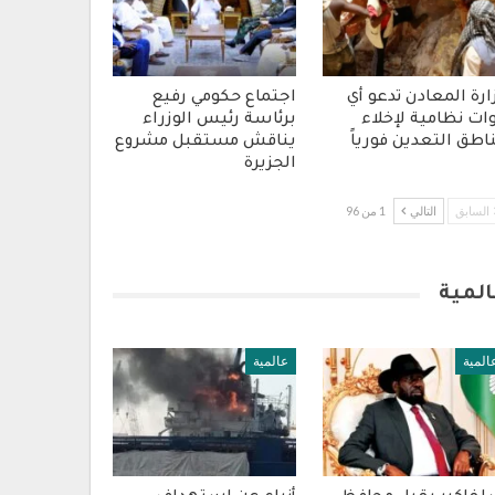
ارة المعادن تدعو أي
اجتماع حكومي رفيع
ات نظامية لإخلاء
برئاسة رئيس الوزراء
اطق التعدين فورياً
يناقش مستقبل مشروع
الجزيرة
السابق
التالي
1 من 96
المية
المية
عالمية