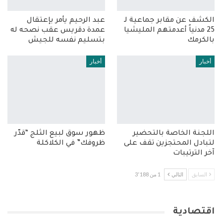
الكشف عن مقابر جماعية لـ
عبد الرحيم يأمر بإعتقال
25 مدنياً أعدمتهم المليشيا
عمدة دقريس عقب نصحه له
بالكرمك
بتسليم نفسه للجيش
أخبار
أخبار
اللجنة الخاصة بالتحضير
ظهور سوق لبيع الثلج “قدّر
لتبادل المحتجزين تقف على
ظروفك” في الكلاكلة
آخر الترتيبات
السابق
التالي
1 من 3٬188
اقتصادية