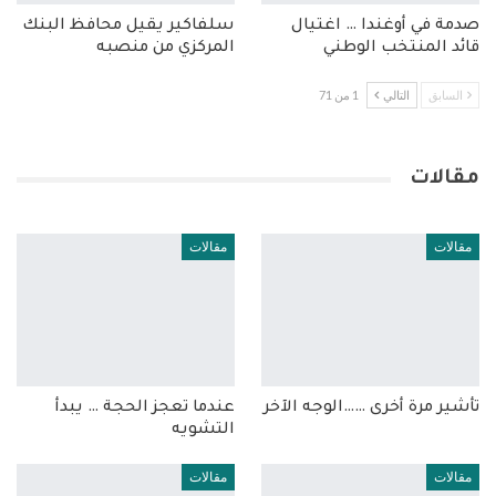
صدمة في أوغندا … اغتيال
سلفاكير يقيل محافظ البنك
قائد المنتخب الوطني
المركزي من منصبه
السابق
التالي
1 من 71
مقالات
مقالات
مقالات
تأشير مرة أخرى ……الوجه الآخر
عندما تعجز الحجة … يبدأ
التشويه
مقالات
مقالات