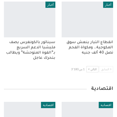
أخبار
أخبار
انقطاع التيار ينعش سوق
سيناتور بالكونغرس يصف
المكوجية… ومكواة الفحم
مليشيا الدعم السريع
تصل 40 ألف جنيه
بـ”القوة المتوحشة” ويطالب
بتحرك عاجل
السابق
التالي
1 من 3٬180
اقتصادية
اقتصادية
اقتصادية