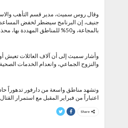
وقال روس سميث، مدير قسم التأهب والاستج
بالمجاعة، و50% للمناطق المهددة بها، محذراً من “مرحلة حرجة للغاية” بحلول أبريل 2026.
وأشار سميث إلى أن آلاف العائلات تعيش أوض
والنزوح الجماعي، وانعدام الخدمات الصحية،
وتشهد مناطق واسعة من دارفور تدهوراً حادا
اعتباراً من فبراير المقبل مع استمرار القتال
Share