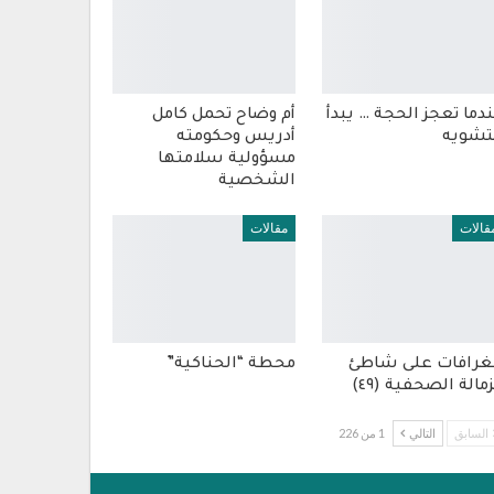
دما تعجز الحجة … يبدأ
أم وضاح تحمل كامل
تشويه
أدريس وحكومته
مسؤولية سلامتها
الشخصية
قالات
مقالات
غرافات على شاطئ
محطة “الحناكية”
زمالة الصحفية (٤٩)
السابق
التالي
1 من 226