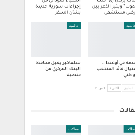
ب يرتدي زي “ملك
استياء سوداني من
موت” ويثير الذعر بين
إجراءات سورية جديدة
رضى مستشفى
بشأن السفر
المية
عالمية
مة في أوغندا …
سلفاكير يقيل محافظ
تيال قائد المنتخب
البنك المركزي من
وطني
منصبه
السابق
التالي
1 من 71
قالات
قالات
مقالات