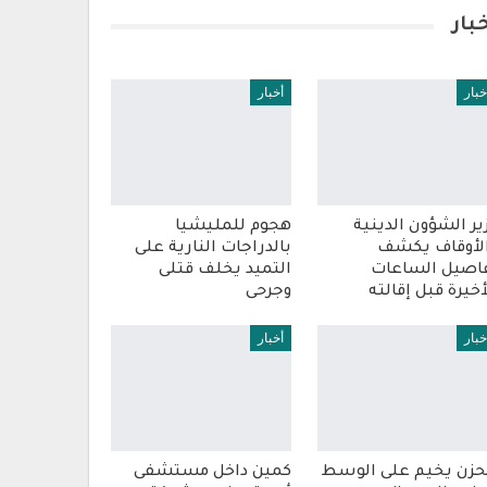
بار
خبار
أخبار
ير الشؤون الدينية
هجوم للمليشيا
لأوقاف يكشف
بالدراجات النارية على
اصيل الساعات
التميد يخلف قتلى
أخيرة قبل إقالته
وجرحى
خبار
أخبار
حزن يخيم على الوسط
كمين داخل مستشفى