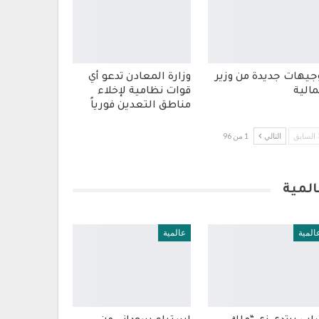
جيهات جديدة من وزير
وزارة المعادن تدعو أي
مالية
قوات نظامية لإخلاء
مناطق التعدين فورياً
السابق
التالي
1 من 96
المية
المية
عالمية