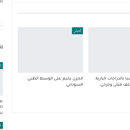
ال
أخبار
ا
ا
 بالدراجات النارية
الحزن يخيم على الوسط الطبي
خلف قتلى وجرحى
السوداني
عو
ال
بع
ا