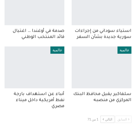
استياء سوداني من إجراءات
صدمة في أوغندا … اغتيال
سورية جديدة بشأن السفر
قائد المنتخب الوطني
عالمية
عالمية
سلفاكير يقيل محافظ البنك
أنباء عن استهداف بارجة
المركزي من منصبه
نفط أمريكية داخل ميناء
مصري
السابق
التالي
1 من 71