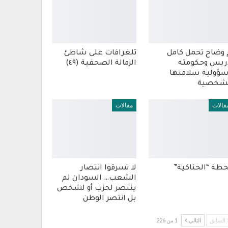
 وضاح تحمل كامل
تلغرافات على شاطئ
ريس وحكومته
الزمالة الصحفية (٤٩)
ؤولية سلامتها
شخصية
قالات
مقالات
طة “الحناكية”
لا تسرقوا انتصار
الشعب… السودان لم
ينتصر لحزب أو لشخص
بل انتصر الوطن
السابق
التالي
1 من 226