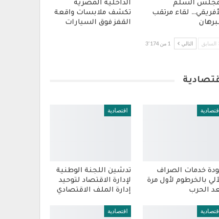
جلس السلم
الداخلية المصرية
أفريقي… لقاء مرتقب
تكشف ملابسات واقعة
برهان
القفز فوق السيارات
السابق
التالي
1 من 3٬174
قتصادية
قتصادية
اقتصادية
دة خدمات الصراف
تدشين اللجنة الوطنية
آلي بالخرطوم لأول مرة
لإدارة الاقتصاد لتوحيد
د الحرب
إدارة الملف الاقتصادي
قتصادية
اقتصادية