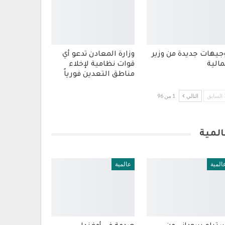
جيهات جديدة من وزير
وزارة المعادن تدعو أي
مالية
قوات نظامية لإخلاء
مناطق التعدين فورياً
السابق
التالي
1 من 96
المية
المية
عالمية