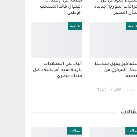
تياء سوداني من
صدمة في أوغندا …
راءات سورية جديدة
اغتيال قائد المنتخب
أن السفر
الوطني
المية
عالمية
فاكير يقيل محافظ
أنباء عن استهداف
بنك المركزي من
بارجة نفط أمريكية داخل
صبه
ميناء مصري
السابق
التالي
1 من 71
قالات
قالات
مقالات