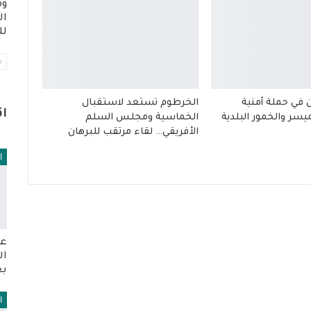
وم
ال
لل
في حملة أمنية
الخرطوم تستعد لاستقبال
ا
سر والخمور البلدية
الخماسية ومجلس السلم
الأفريقي… لقاء مرتقب للبرهان
ا
عو
ال
بع
ا