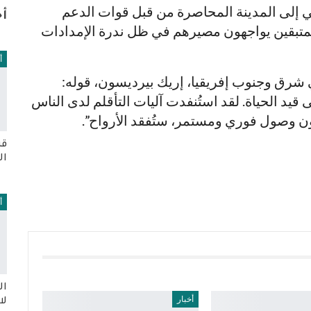
ني إلى المدينة المحاصرة من قبل قوات الدعم
أخ
لمتبقين يواجهون مصيرهم في ظل ندرة الإمدادات
أ
ي شرق وجنوب إفريقيا، إريك بيرديسون، قوله:
 قيد الحياة. لقد استُنفدت آليات التأقلم لدى الناس
ون وصول فوري ومستمر، ستُفقد الأرواح”.
قر
ال
أ
ال
أخبار
لا