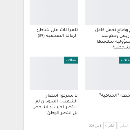
 وضاح تحمل كامل
تلغرافات على شاطئ
ريس وحكومته
الزمالة الصحفية (٤٩)
ؤولية سلامتها
شخصية
قالات
مقالات
طة “الحناكية”
لا تسرقوا انتصار
الشعب… السودان لم
ينتصر لحزب أو لشخص
بل انتصر الوطن
السابق
التالي
1 من 226