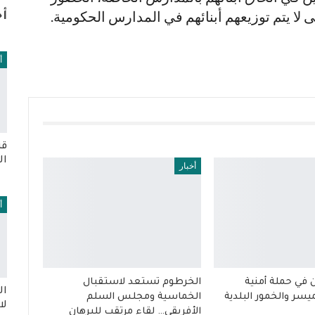
 لا يتم توزيعهم أبنائهم في المدارس الحكومية.
أخ
أ
قر
ال
أخبار
أ
في حملة أمنية
الخرطوم تستعد لاستقبال
ال
سر والخمور البلدية
الخماسية ومجلس السلم
لا
الأفريقي… لقاء مرتقب للبرهان