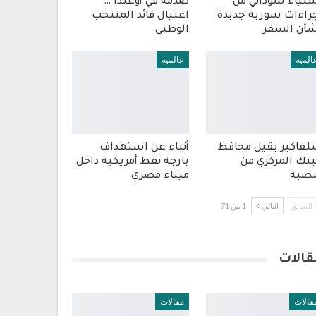
تياء سوداني من
صدمة في أوغندا …
راءات سورية جديدة
اغتيال قائد المنتخب
أن السفر
الوطني
المية
عالمية
فاكير يقيل محافظ
أنباء عن استهداف
بنك المركزي من
بارجة نفط أمريكية داخل
صبه
ميناء مصري
السابق
التالي
1 من 71
قالات
قالات
مقالات