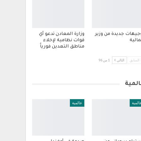
جيهات جديدة من وزير
وزارة المعادن تدعو أي
مالية
قوات نظامية لإخلاء
مناطق التعدين فورياً
السابق
التالي
1 من 96
المية
المية
عالمية