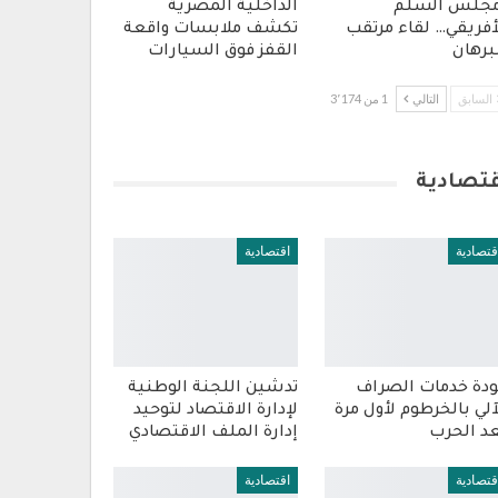
جلس السلم
الداخلية المصرية
أفريقي… لقاء مرتقب
تكشف ملابسات واقعة
برهان
القفز فوق السيارات
السابق
التالي
1 من 3٬174
قتصادية
قتصادية
اقتصادية
دة خدمات الصراف
تدشين اللجنة الوطنية
آلي بالخرطوم لأول مرة
لإدارة الاقتصاد لتوحيد
د الحرب
إدارة الملف الاقتصادي
قتصادية
اقتصادية