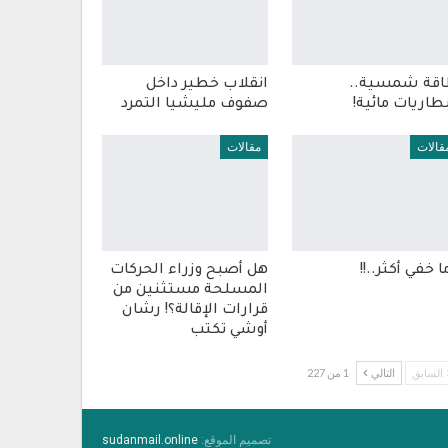
قة شمسية..
انقلاب خطير داخل
طاريات مائية!
صفوف مليشيا التمرد
قالات
مقالات
ا خفي أكثر..!!
هل أصبح وزراء الحركات
المسلحة مستثنين من
قرارات الإقالة؟! رشان
أوشي تكتب
السابق
التالي
1 من 227
تصميم الموقع:
sudanmail.online