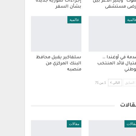
موت” ويثير الذعر بين
إجراءات سورية جديدة
رضى مستشفى
بشأن السفر
المية
عالمية
مة في أوغندا …
سلفاكير يقيل محافظ
تيال قائد المنتخب
البنك المركزي من
وطني
منصبه
السابق
التالي
1 من 71
قالات
قالات
مقالات