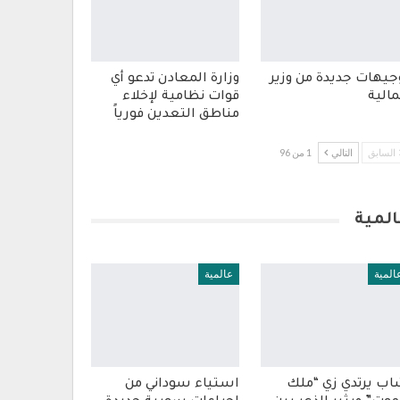
جيهات جديدة من وزير
وزارة المعادن تدعو أي
مالية
قوات نظامية لإخلاء
مناطق التعدين فورياً
السابق
التالي
1 من 96
المية
المية
عالمية
ب يرتدي زي “ملك
استياء سوداني من