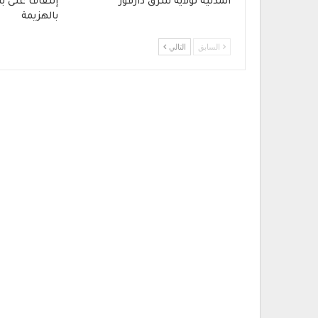
المدنية لولاية شرق دارفور
إلتفاف على ب
بالهزيمة
السابق
التالي