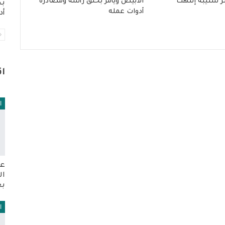
ئر سليبة إنتهت
الأبيض ويأمر بحلق رأسه ومصادرة
بح
أدوات عمله
أد
ا
ا
عو
ال
بع
ا