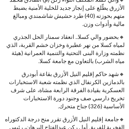
الأزرق يطّلع على إنجاز جديد للخلية الأمنية بضبط
متهم بحوزته (40) طرد حشيش شاشمندي ومبالغ
مالية وأدوات وزن.
🔸بحضور والي كسلا.. انعقاد سمنار الحل الجذري
لمياه كسلا من نهر عطبرة وخزان خشم القربة، الذي
نظمته وزارة البنى التحتية والتنمية العمرانية (هيئة
مياه الشرب) بالتعاون مع جامعة كسلا.
🔸شهد حاكم إقليم النيل الأزرق بقاعة أبودرق
بالدمازين الكرنفال الذي نظمته شعبة الاستخبارات
العسكرية بقيادة الفرقة الرابعة مشاة، على شرف
تخريج دارسي صف وجنود دورة الاستخبارات
الأساسية (326) جناح متحرك.
🔸جامعة إقليم النيل الأزرق تقرر منح درجة الدكتوراه
الفخرية للفريق أول ركن عبدالفتاح البرهان، رئيس