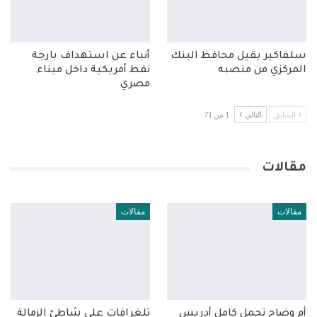
سلفاكير يقيل محافظ البنك
أنباء عن استهداف بارجة
المركزي من منصبه
نفط أمريكية داخل ميناء
مصري
السابق
التالي
1 من 71
مقالات
مقالات
مقالات
أم وضاح تحمل كامل أدريس
تلغرافات على شاطئ الزمالة