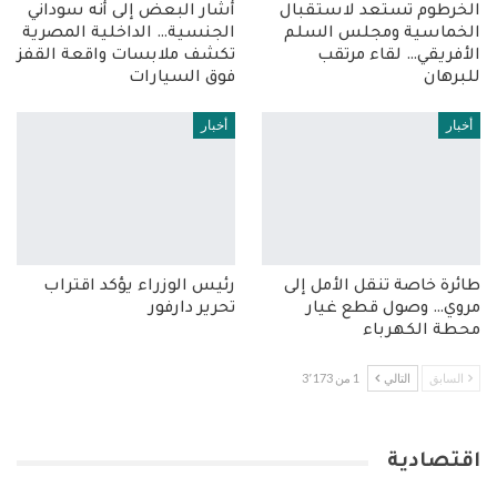
الخرطوم تستعد لاستقبال
أشار البعض إلى أنه سوداني
الخماسية ومجلس السلم
الجنسية… الداخلية المصرية
الأفريقي… لقاء مرتقب
تكشف ملابسات واقعة القفز
للبرهان
فوق السيارات
أخبار
أخبار
طائرة خاصة تنقل الأمل إلى
رئيس الوزراء يؤكد اقتراب
مروي… وصول قطع غيار
تحرير دارفور
محطة الكهرباء
السابق
التالي
1 من 3٬173
اقتصادية