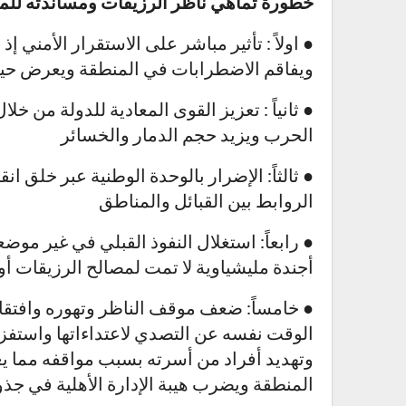
خطورة تماهي ناظر الرزيقات ومساندته للم
● اولاً : تأثير مباشر على الاستقرار الأمني إذ
ويفاقم الاضطرابات في المنطقة ويعرض حيا
● ثانياً : تعزيز القوى المعادية للدولة من خلا
الحرب ويزيد حجم الدمار والخسائر
● ثالثاً: الإضرار بالوحدة الوطنية عبر خلق
الروابط بين القبائل والمناطق
● رابعاً: استغلال النفوذ القبلي في غير موض
أجندة مليشياوية لا تمت لمصالح الرزيقات أ
● خامساً: ضعف موقف الناظر وتهوره وافتقا
الوقت نفسه عن التصدي لاعتداءاتها واستفز
وتهديد أفراد من أسرته بسبب مواقفه مما يعك
المنطقة ويضرب هيبة الإدارة الأهلية في جذو