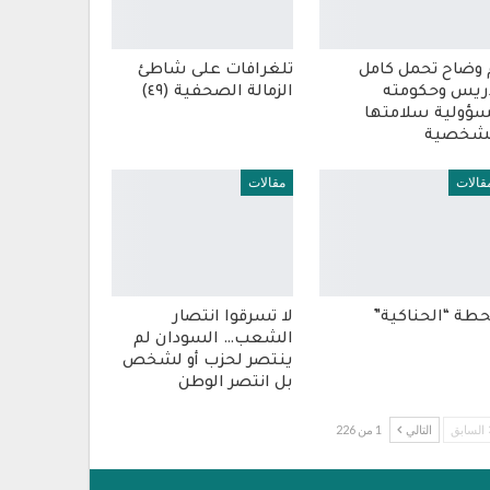
 وضاح تحمل كامل
تلغرافات على شاطئ
ريس وحكومته
الزمالة الصحفية (٤٩)
ؤولية سلامتها
شخصية
قالات
مقالات
طة “الحناكية”
لا تسرقوا انتصار
الشعب… السودان لم
ينتصر لحزب أو لشخص
بل انتصر الوطن
السابق
التالي
1 من 226