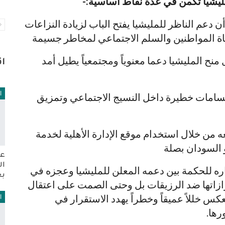
ليشيا تكمن في عدة نقاط أساسية:-
 أن دعم الناظر للمليشيا يفتح الباب لزيادة النزاعات
ة المواطنين والسلم الاجتماعي لمخاطر جسيمة
ل منح المليشيا دعما معنوياً ومجتمعياً يطيل أمد
ا
ا
 انقسامات خطيرة داخل النسيج الاجتماعي وتمزيق
عه من خلال استخدام موقع الإدارة الأهلية لخدمة
و السودان بصلة
عو
ال
ره للحكمة بين دعمه المعلن للمليشيا وعجزه في
بع
ازاتها ضد الرزيقات بل وحتى الصمت على اعتقال
س خللاً عميقاً وخطراً يهدد الاستقرار في
ا
رها.