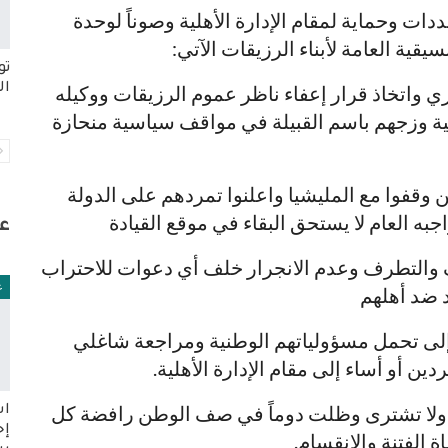
ات وحماية لمقام الإدارة الأهلية وصوناً لوحدة
يقية العامة لأبناء الرزيقات الآتي:
تو
ال
وري واتخاذ قرار إعفاء ناظر عموم الرزيقات ووكيله
لية وزجهم باسم القبيلة في مواقف سياسية منحازة
ين وقفوا مع المليشيا واعلنوا تمردهم على الدولة
اجبه العام لا يستحق البقاء في موقع القيادة
ع
نف والتطرف وعدم الانجرار خلف أي دعوات للاحتراب
ع
 ضد أهلهم
ن إلى تحمل مسؤولياتهم الوطنية ومراجعة شاغلي
ن أو أساء إلى مقام الإدارة الأهلية.
باع ولا تشترى وظلت دوماً في صف الوطن رافضة كل
اس
إج
 الفتنة والانقسام.