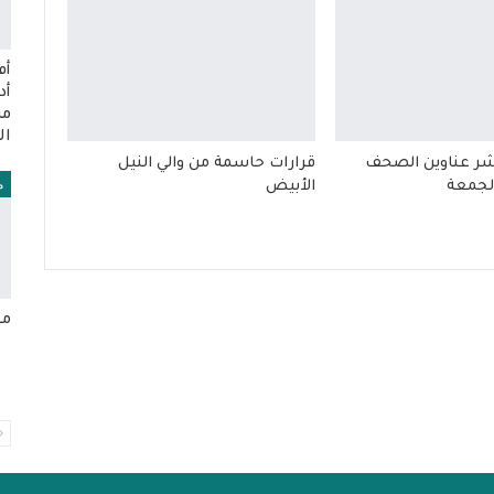
أم
أد
مس
ال
هة 24 تنشر عناوين الصحف
قرارات حاسمة من والي النيل
م
الجمعة
الأبيض
مح