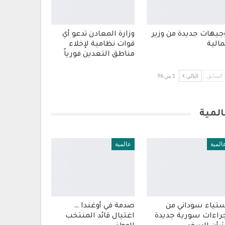
جيهات جديدة من وزير
وزارة المعادن تدعو أي
مالية
قوات نظامية لإخلاء
مناطق التعدين فورياً
السابق
التالي
1 من 96
المية
المية
عالمية
تياء سوداني من
صدمة في أوغندا …
راءات سورية جديدة
اغتيال قائد المنتخب