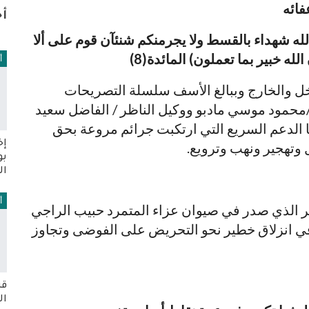
فائه
أخ
ين لله شهداء بالقسط ولا يجرمنكم شنئآن قوم على ألا
لله خبير بما تعملون) المائدة(8)
أ
لداخل والخارج وببالغ الأسف سلسلة التصريحات
/محمود موسي مادبو ووكيل الناظر / الفاضل سعيد
يا الدعم السريع التي ارتكبت جرائم مروعة بحق
إخ
وتهجير ونهب وترويع.
بو
ال
أ
ير الذي صدر في صيوان عزاء المتمرد حبيب الراجي
 في انزلاق خطير نحو التحريض على الفوضى وتجاوز
قر
ال