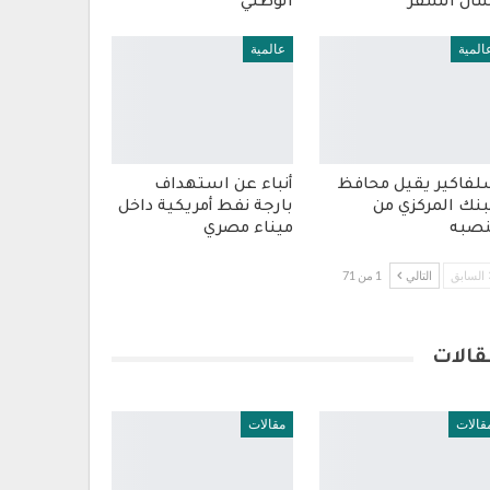
أن السفر
الوطني
المية
عالمية
فاكير يقيل محافظ
أنباء عن استهداف
بنك المركزي من
بارجة نفط أمريكية داخل
صبه
ميناء مصري
السابق
التالي
1 من 71
قالات
قالات
مقالات