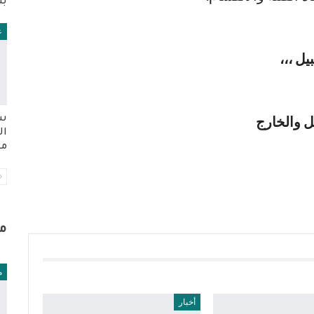
بش
ع
ل ،،،
خل والخارج
سل
ال
من
م
م
أخبار