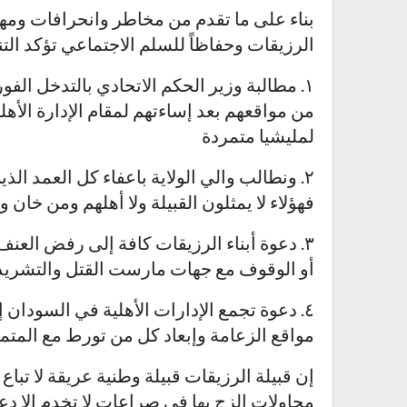
بناء على ما تقدم من مخاطر وانحرافات ومهدد
الرزيقات وحفاظاً للسلم الاجتماعي تؤكد التنس
١. مطالبة وزير الحكم الاتحادي بالتدخل الف
من مواقعهم بعد إساءتهم لمقام الإدارة الأه
لمليشيا متمردة
٢. ونطالب والي الولاية باعفاء كل العمد الذ
فهؤلاء لا يمثلون القبيلة ولا أهلهم ومن خان و
٣. دعوة أبناء الرزيقات كافة إلى رفض الع
أو الوقوف مع جهات مارست القتل والتشريد
٤. دعوة تجمع الإدارات الأهلية في السودا
مواقع الزعامة وإبعاد كل من تورط مع المتمردي
إن قبيلة الرزيقات قبيلة وطنية عريقة لا ت
محاولات الزج بها في صراعات لا تخدم إلا دعاة