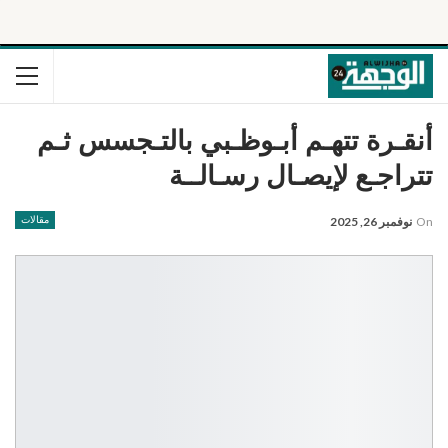
أنقـرة تتهـم أبـوظـبي بالتـجسس ثـم
تتراجـع لإيصـال رسـالــة
On
نوفمبر 26, 2025
مقالات