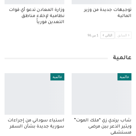
توجيهات جديدة من وزير
وزارة المعادن تدعو أي قوات
المالية
نظامية لإخلاء مناطق
التعدين فورياً
السابق
التالي
1 من 96
عالمية
عالمية
عالمية
شاب يرتدي زي “ملك الموت”
استياء سوداني من إجراءات
ويثير الذعر بين مرضى
سورية جديدة بشأن السفر
مستشفى