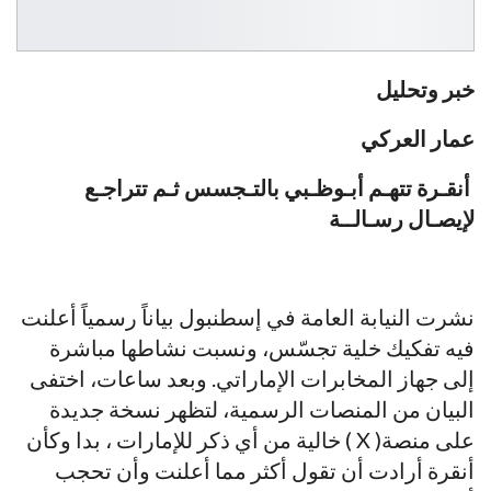
خبر وتحليل
عمار العركي
أنقـرة تتهـم أبـوظـبي بالتـجسس ثـم تتراجـع
لإيصـال رسـالــة
نشرت النيابة العامة في إسطنبول بياناً رسمياً أعلنت
فيه تفكيك خلية تجسّس، ونسبت نشاطها مباشرة
إلى جهاز المخابرات الإماراتي. وبعد ساعات، اختفى
البيان من المنصات الرسمية، لتظهر نسخة جديدة
على منصة( X ) خالية من أي ذكر للإمارات ، بدا وكأن
أنقرة أرادت أن تقول أكثر مما أعلنت وأن تحجب