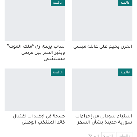
عالمية
عالمية
الحزن يخيم على عائلة ميسي
شاب يرتدي زي “ملك الموت”
ويثير الذعر بين مرضى
مستشفى
عالمية
عالمية
استياء سوداني من إجراءات
صدمة في أوغندا … اغتيال
سورية جديدة بشأن السفر
قائد المنتخب الوطني
السابق
التالي
1 من 72