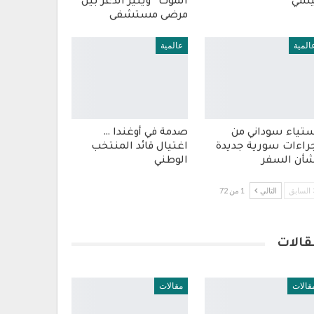
يسي
الموت” ويثير الذعر بين
مرضى مستشفى
المية
عالمية
تياء سوداني من
صدمة في أوغندا …
راءات سورية جديدة
اغتيال قائد المنتخب
أن السفر
الوطني
السابق
التالي
1 من 72
قالات
قالات
مقالات