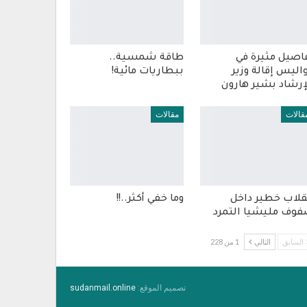
اصيل مثيرة في
طاقة شمسية..
اليس إقالة وزير
ببطاريات مائية!
إرشاد بشير هارون
قالات
مقالات
قلاب خطير داخل
وما خفي أكثر..!!
وف مليشيا التمرد
السابق
التالي
1 من 228
تصميم الموقع:
sudanmail.online