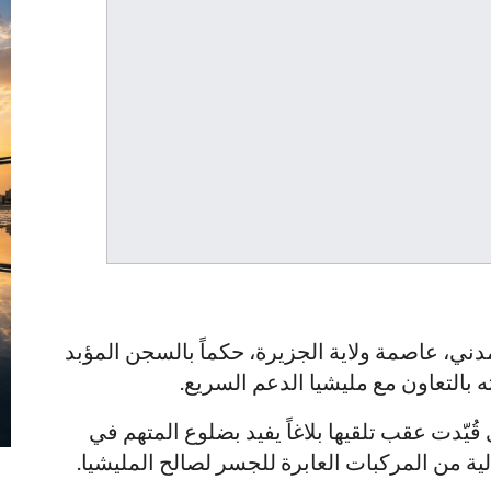
دني، عاصمة ولاية الجزيرة، حكماً بالسجن المؤبد
 بالتعاون مع مليشيا الدعم السريع.
قُيّدت عقب تلقيها بلاغاً يفيد بضلوع المتهم في
ة من المركبات العابرة للجسر لصالح المليشيا.