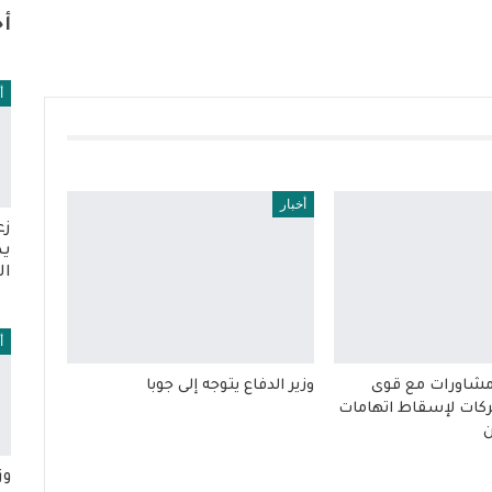
أخ
أ
أخبار
زع
يك
ال
أ
 مشاورات مع قوى
وزير الدفاع يتوجه إلى جوبا
كات لإسقاط اتهامات
ن
وز