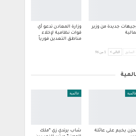
جيهات جديدة من وزير
وزارة المعادن تدعو أي
مالية
قوات نظامية لإخلاء
مناطق التعدين فورياً
السابق
التالي
1 من 96
المية
المية
عالمية
حزن يخيم على عائلة
شاب يرتدي زي “ملك