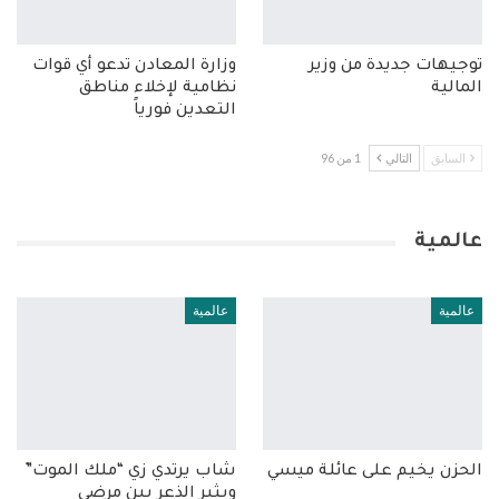
توجيهات جديدة من وزير
وزارة المعادن تدعو أي قوات
المالية
نظامية لإخلاء مناطق
التعدين فورياً
السابق
التالي
1 من 96
عالمية
عالمية
عالمية
الحزن يخيم على عائلة ميسي
شاب يرتدي زي “ملك الموت”
ويثير الذعر بين مرضى