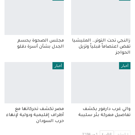
زالنجي تحت التوتر… المليشيا
مجلس الصحوة يحسم
تفض اعتصاماً قبلياً وتزيل
الجدل بشأن أسرة دقلو
الحواجز
أخبار
أخبار
والي غرب دارفور يكشف
مصر تكشف تحركاتها مع
تفاصيل معركة بئر سليبة
أطراف إقليمية ودولية لإنهاء
حرب السودان
السابق
التالي
1 من 3٬184