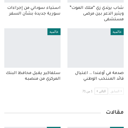
شاب يرتدي زي “ملك الموت”
استياء سوداني من إجراءات
ويثير الذعر بين مرضى
سورية جديدة بشأن السفر
مستشفى
عالمية
عالمية
صدمة في أوغندا … اغتيال
سلفاكير يقيل محافظ البنك
قائد المنتخب الوطني
المركزي من منصبه
السابق
التالي
1 من 71
مقالات