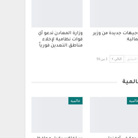
جيهات جديدة من وزير
وزارة المعادن تدعو أي
مالية
قوات نظامية لإخلاء
مناطق التعدين فورياً
السابق
التالي
1 من 96
المية
المية
عالمية