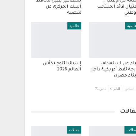
مة في أوغندا …
سلفاكير يقيل محافظ
تيال قائد المنتخب
البنك المركزي من
وطني
منصبه
المية
عالمية
باء عن استهداف
إسبانيا تتوج بكأس
رجة نفط أمريكية داخل
العالم 2026
ناء مصري
السابق
التالي
1 من 71
قالات
قالات
مقالات