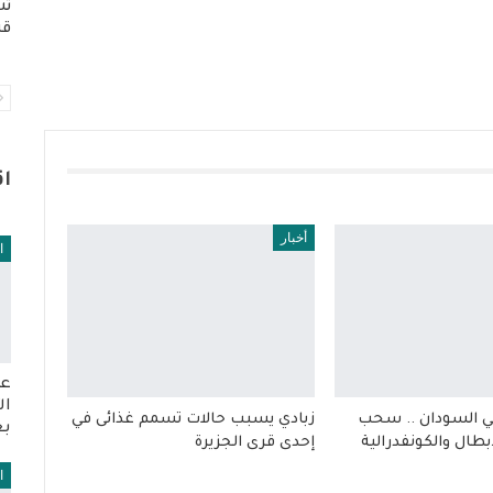
تس
قر
ا
أخبار
ا
عو
ال
ي السودان .. سحب
زبادي يسبب حالات تسمم غذائى في
بع
بطال والكونفدرالية
إحدى قرى الجزيرة
ا