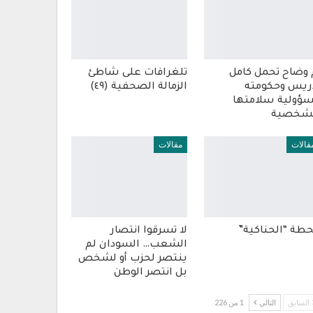
 وضاح تحمل كامل
تلغرافات على شاطئ
ريس وحكومته
الزمالة الصحفية (٤٩)
ؤولية سلامتها
شخصية
قالات
مقالات
طة “الحناكية”
لا تسرقوا انتصار
الشعب… السودان لم
ينتصر لحزب أو لشخص
بل انتصر الوطن
السابق
التالي
1 من 226