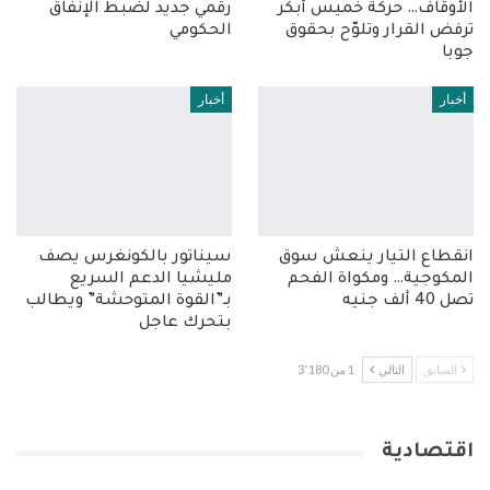
الأوقاف… حركة خميس أبكر
رقمي جديد لضبط الإنفاق
ترفض القرار وتلوّح بحقوق
الحكومي
جوبا
أخبار
أخبار
انقطاع التيار ينعش سوق
سيناتور بالكونغرس يصف
المكوجية… ومكواة الفحم
مليشيا الدعم السريع
تصل 40 ألف جنيه
بـ”القوة المتوحشة” ويطالب
بتحرك عاجل
السابق
التالي
1 من 3٬180
اقتصادية