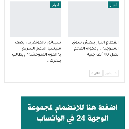
أخبار
أخبار
انقطاع التيار ينعش سوق
سيناتور بالكونغرس يصف
المكوجية… ومكواة الفحم
مليشيا الدعم السريع
تصل 40 ألف جنيه
بـ”القوة المتوحشة” ويطالب
بتحرك…
السابق
التالي