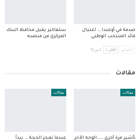
صدمة في أوغندا … اغتيال
سلفاكير يقيل محافظ البنك
قائد المنتخب الوطني
المركزي من منصبه
السابق
التالي
1 من 71
مقالات
مقالات
مقالات
تأشير مرة أخرى ……الوجه الآخر
عندما تعجز الحجة … يبدأ