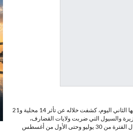
عقدت اللجنة الفنية لطوارئ الخريف اجتماعها الثاني اليوم، كشفت خلاله عن تأثر 14 محلية و21
الأمطار الغزيرة والسيول التي ضربت ولايات القضارف،
الجزيرة، نهر النيل، ووسط دارفور، وذلك خلال الفترة من 30 يوليو وحتى الأول من أغسطس