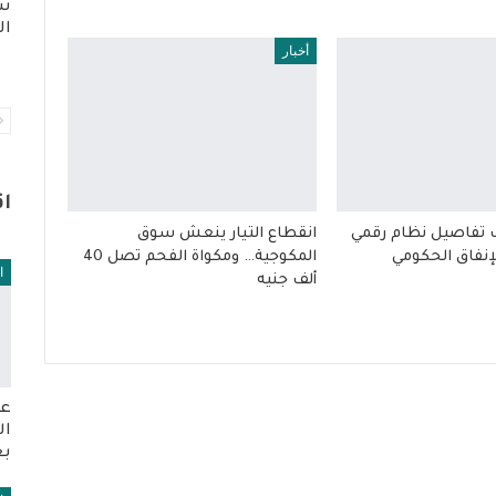
سو
الف
أخبار
ا
 تفاصيل نظام رقمي
انقطاع التيار ينعش سوق
إنفاق الحكومي
المكوجية… ومكواة الفحم تصل 40
ا
ألف جنيه
عو
ال
بع