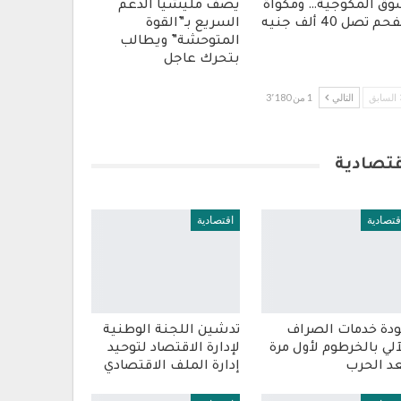
ق المكوجية… ومكواة
يصف مليشيا الدعم
حم تصل 40 ألف جنيه
السريع بـ”القوة
المتوحشة” ويطالب
بتحرك عاجل
السابق
التالي
1 من 3٬180
قتصادية
قتصادية
اقتصادية
دة خدمات الصراف
تدشين اللجنة الوطنية
آلي بالخرطوم لأول مرة
لإدارة الاقتصاد لتوحيد
د الحرب
إدارة الملف الاقتصادي