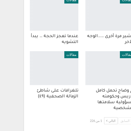
قالات
مقالات
شير مرة أخرى ……الوجه
عندما تعجز الحجة … يبدأ
آخر
التشويه
قالات
مقالات
 وضاح تحمل كامل
تلغرافات على شاطئ
ريس وحكومته
الزمالة الصحفية (٤٩)
ؤولية سلامتها
شخصية
السابق
التالي
1 من 226