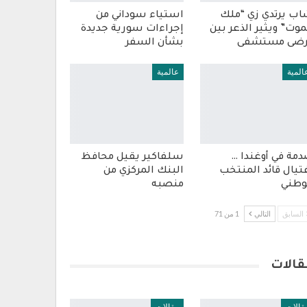
ب يرتدي زي “ملك
استياء سوداني من
موت” ويثير الذعر بين
إجراءات سورية جديدة
رضى مستشفى
بشأن السفر
المية
عالمية
مة في أوغندا …
سلفاكير يقيل محافظ
تيال قائد المنتخب
البنك المركزي من
وطني
منصبه
السابق
التالي
1 من 71
قالات