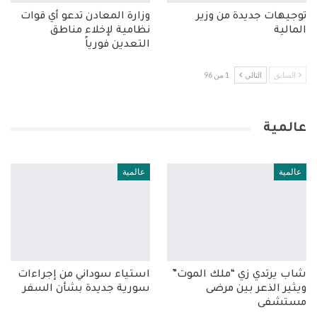
توجيهات جديدة من وزير
وزارة المعادن تدعو أي قوات
المالية
نظامية لإخلاء مناطق
التعدين فورياً
السابق
التالي
1 من 96
عالمية
عالمية
عالمية
شاب يرتدي زي “ملك الموت”
استياء سوداني من إجراءات
ويثير الذعر بين مرضى
سورية جديدة بشأن السفر
مستشفى