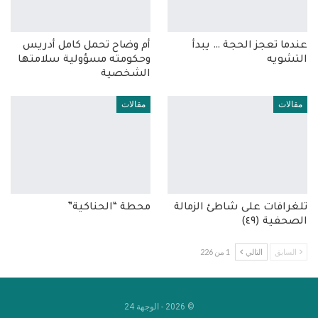
عندما تعجز الحجة … يبدأ
أم وضاح تحمل كامل أدريس
التشويه
وحكومته مسؤولية سلامتها
الشخصية
مقالات
مقالات
تلغرافات على شاطئ الزمالة
محطة “الحناكية”
الصحفية (٤٩)
السابق
التالي
1 من 226
© 2026 - الوجهة 24