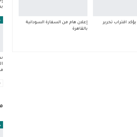
إج
بش
ع
يؤكد اقتراب تحرير
إعلان هام من السفارة السودانية
بالقاهرة
سل
ال
من
م
م