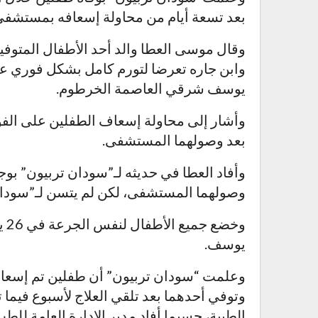
بعد تسعة أيام من محاولة إسعافه بمستشفى 
وقال موسى العطا والد أحد الأطفال المتوفين
وابن جاره تعرضا لتورم كامل بشكل فوري ع
يوسف شرقي العاصمة الخرطوم.
وأشار إلى محاولة إسعاف الطفلين على الفور 
بعد وصولهما المستشفى.
وأفاد العطا في حديثه لـ”سودان تربيون” بوج
وصولهما المستشفى، لكن لم يتسن لـ”سودان 
وخ
يوسف.
وعلمت “سودان تربيون” أن طفلين تم إسعاف
وتوفي أحدهما بعد تلقي العلاج لأسبوع فيما ت
الطبية، حسبما أفاد مدير الإدارة العامة للطب