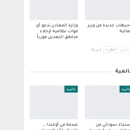
جيهات جديدة من وزير
وزارة المعادن تدعو أي
مالية
قوات نظامية لإخلاء
مناطق التعدين فورياً
السابق
التالي
1 من 96
المية
المية
عالمية
تياء سوداني من
صدمة في أوغندا …