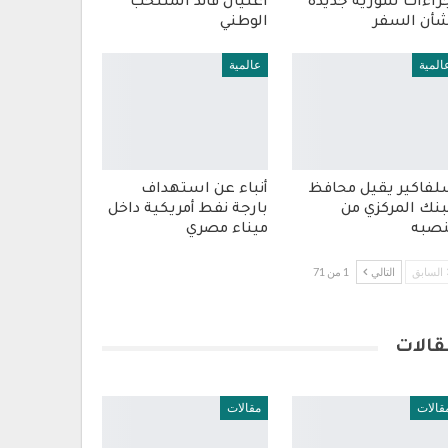
راءات سورية جديدة
اغتيال قائد المنتخب
أن السفر
الوطني
المية
عالمية
فاكير يقيل محافظ
أنباء عن استهداف
بنك المركزي من
بارجة نفط أمريكية داخل
صبه
ميناء مصري
السابق
التالي
1 من 71
قالات
قالات
مقالات