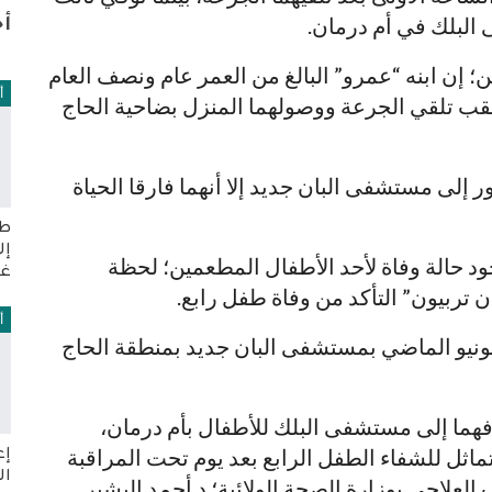
البلك في أم درمان.
أخ
؛ إن ابنه “عمرو” البالغ من العمر عام ونصف العام
أ
قب تلقي الجرعة ووصولهما المنزل بضاحية الحاج
إلى مستشفى البان جديد إلا أنهما فارقا الحياة
طا
إل
ود حالة وفاة لأحد الأطفال المطعمين؛ لحظة
غي
تربيون” التأكد من وفاة طفل رابع.
أ
ضع جميع الأطفال لنفس الجرعة في 26 يونيو الماضي بمستشفى البان جديد بمنطقة الحاج
هما إلى مستشفى البلك للأطفال بأم درمان،
ماثل للشفاء الطفل الرابع بعد يوم تحت المراقبة
إع
ال
 العلاجي بوزارة الصحة الولائية؛ د.أحمد البشير.