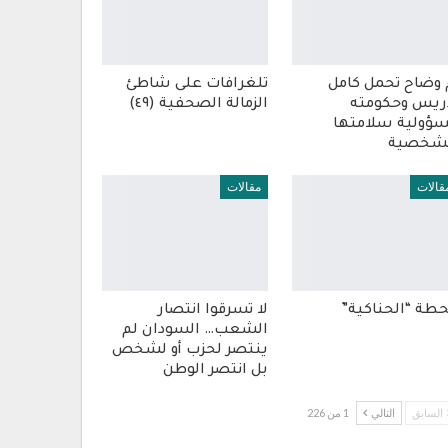
 وضاح تحمل كامل
تلغرافات على شاطئ
ريس وحكومته
الزمالة الصحفية (٤٩)
ؤولية سلامتها
شخصية
قالات
مقالات
طة “الحناكية”
لا تسرقوا انتصار
الشعب… السودان لم
ينتصر لحزب أو لشخص
بل انتصر الوطن
السابق
التالي
1 من 226