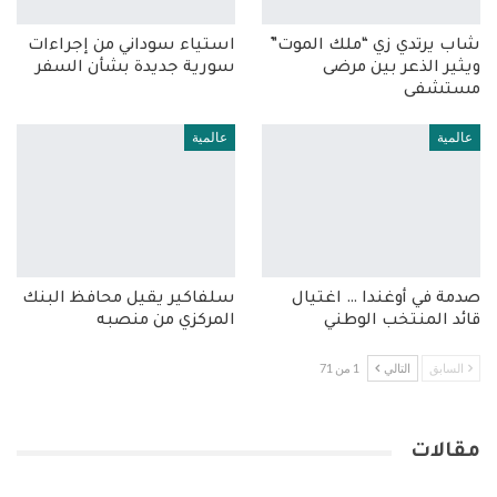
شاب يرتدي زي “ملك الموت”
استياء سوداني من إجراءات
ويثير الذعر بين مرضى
سورية جديدة بشأن السفر
مستشفى
عالمية
عالمية
صدمة في أوغندا … اغتيال
سلفاكير يقيل محافظ البنك
قائد المنتخب الوطني
المركزي من منصبه
السابق
التالي
1 من 71
مقالات