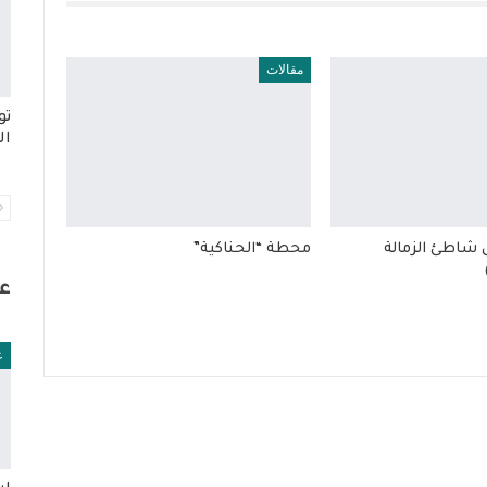
مقالات
تو
ال
 شاطئ الزمالة
محطة “الحناكية”
ع
ع