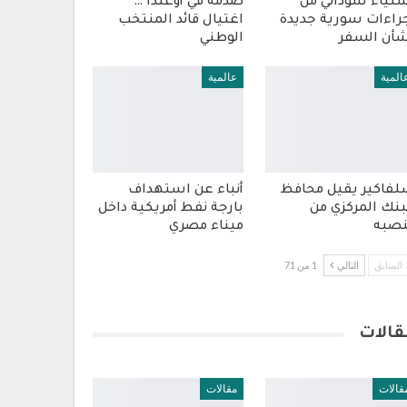
تياء سوداني من
صدمة في أوغندا …
راءات سورية جديدة
اغتيال قائد المنتخب
أن السفر
الوطني
المية
عالمية
فاكير يقيل محافظ
أنباء عن استهداف
بنك المركزي من
بارجة نفط أمريكية داخل
صبه
ميناء مصري
السابق
التالي
1 من 71
قالات
قالات
مقالات