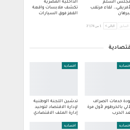
جلس السلم
الداخلية المصرية
أفريقي… لقاء مرتقب
تكشف ملابسات واقعة
برهان
القفز فوق السيارات
السابق
التالي
1 من 3٬174
قتصادية
قتصادية
اقتصادية
دة خدمات الصراف
تدشين اللجنة الوطنية
آلي بالخرطوم لأول مرة
لإدارة الاقتصاد لتوحيد
د الحرب
إدارة الملف الاقتصادي
قتصادية
اقتصادية