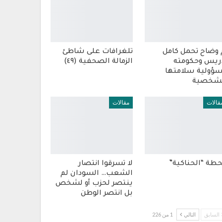
 وضاح تحمل كامل
تلغرافات على شاطئ
ريس وحكومته
الزمالة الصحفية (٤٩)
ؤولية سلامتها
شخصية
قالات
مقالات
طة “الحناكية”
لا تسرقوا انتصار
الشعب… السودان لم
ينتصر لحزب أو لشخص
بل انتصر الوطن
السابق
التالي
1 من 226