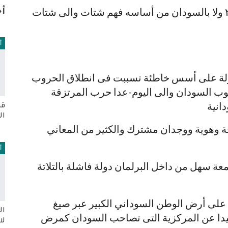
لا علاقة للدعامة المرتزقة بدولة ٥٦ ولا ٢٠٢٦ ولا بالسودان من أساسه فهم شتات والى شتات
أخ
أ
دولة على أسس خاطئة تسببت فى انطلاق الحروب
نوب السودان والى اليوم-عدا حرب المرتزقة
انية
قر
ال
 وهوية ووجدان مشترك والكثير من المعاني
أ
ائب جمعة سهل من داخل البرلمان دولة فاشلة بالتلاتة
ة على أرض الوطن السوداني الكبير عبر صيغ
ال
 بعيدا عن المركزية التى تصاحب السودان كمرض
لا