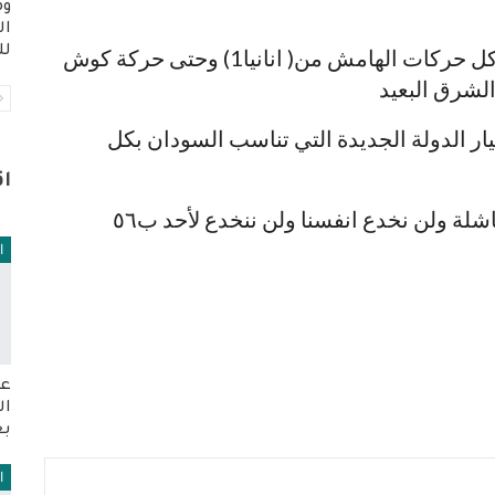
وم
ال
لل
الإستقلال الحقيقي عندما نجيب على أسئلة كل حركات الهامش من( انانيا1) وحتى حركة كوش
الشرق البعيد
ار الدولة الجديدة التي تناسب السودان بكل
ا
لة ولن نخدع انفسنا ولن ننخدع لأحد ب٥٦
ا
عو
ال
بع
ا