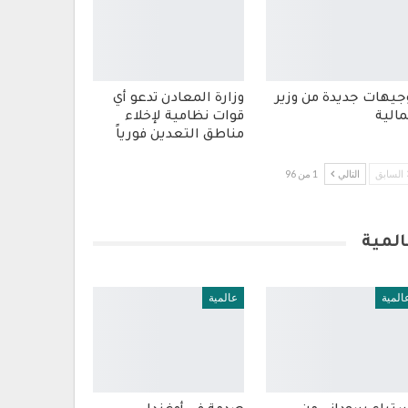
جيهات جديدة من وزير
وزارة المعادن تدعو أي
مالية
قوات نظامية لإخلاء
مناطق التعدين فورياً
السابق
التالي
1 من 96
المية
المية
عالمية