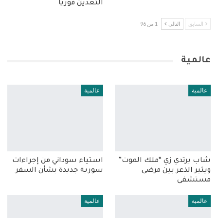
التعدين فورياً
السابق
التالي
1 من 96
عالمية
عالمية
عالمية
شاب يرتدي زي “ملك الموت”
استياء سوداني من إجراءات
ويثير الذعر بين مرضى
سورية جديدة بشأن السفر
مستشفى
عالمية
عالمية