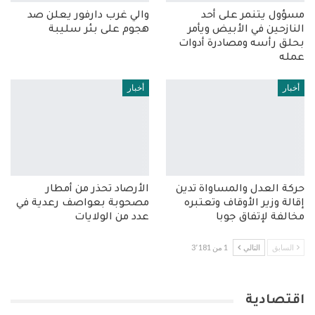
مسؤول يتنمر على أحد
والي غرب دارفور يعلن صد
النازحين في الأبيض ويأمر
هجوم على بئر سليبة
بحلق رأسه ومصادرة أدوات
عمله
أخبار
أخبار
حركة العدل والمساواة تدين
الأرصاد تحذر من أمطار
إقالة وزير الأوقاف وتعتبره
مصحوبة بعواصف رعدية في
مخالفة لإتفاق جوبا
عدد من الولايات
السابق
التالي
1 من 3٬181
اقتصادية