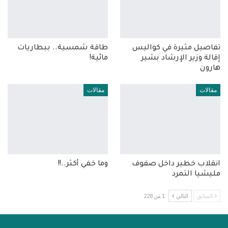
تفاصيل مثيرة في كواليس
طاقة شمسية.. ببطاريات
إقالة وزير الإرشاد بشير
مائية!
هارون
مقالات
مقالات
انقلاب خطير داخل صفوف
وما خفي أكثر..!!
مليشيا التمرد
السابق
التالي
1 من 228