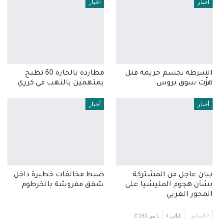
أخبار
أخبار
الشرطة تحسم جريمة قتل
مطاردة بالحارة 60 تطيح
هزّت سوق بروس
بمتهمين بالنهب في كرري
أخبار
أخبار
بيان عاجل من المشتركة
ضبط مخالفات خطيرة داخل
بشأن هجوم المليشيا على
شقق مفروشة بالخرطوم
المحور الغربي
السابق
التالي
1 من 3٬185