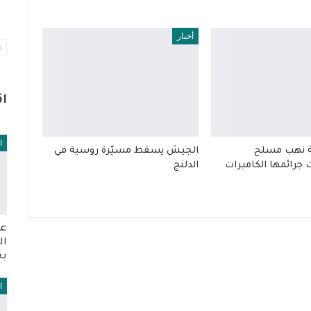
أخبار
ا
ا
ة نهب مسلح
الجيش يسقط مسيّرة روسية في
 جرائمها الكاميرات
الدلنج
عو
ال
بع
ا