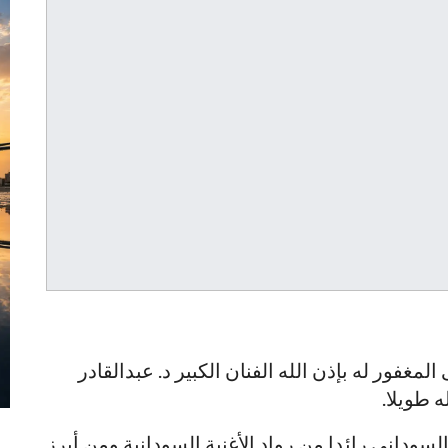
لمغفور له بإذن الله الفنان الكبير د. عبدالقادر
ه طويلا.
سوداني رائدا من رواد الأغنية السودانية ومن أبرز