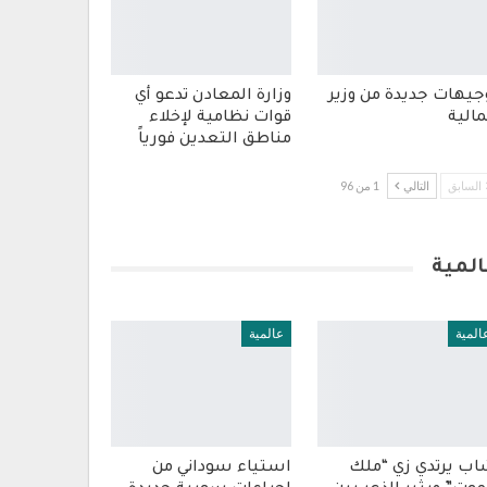
جيهات جديدة من وزير
وزارة المعادن تدعو أي
مالية
قوات نظامية لإخلاء
مناطق التعدين فورياً
السابق
التالي
1 من 96
المية
المية
عالمية
ب يرتدي زي “ملك
استياء سوداني من