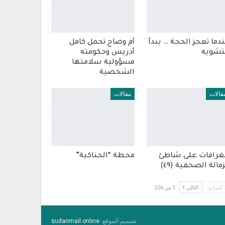
دما تعجز الحجة … يبدأ
أم وضاح تحمل كامل
تشويه
أدريس وحكومته
مسؤولية سلامتها
الشخصية
قالات
مقالات
غرافات على شاطئ
محطة “الحناكية”
زمالة الصحفية (٤٩)
السابق
التالي
1 من 226
تصميم الموقع:
sudanmail.online