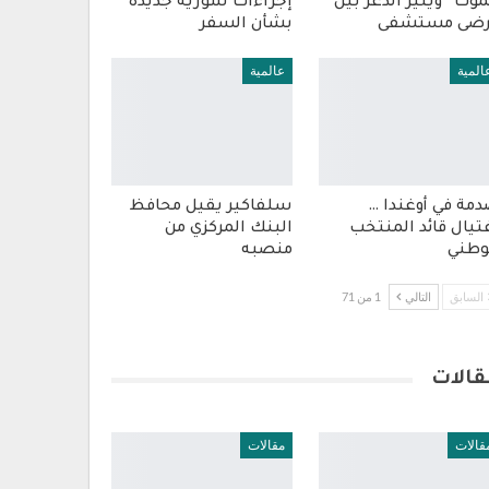
موت” ويثير الذعر بين
إجراءات سورية جديدة
رضى مستشفى
بشأن السفر
المية
عالمية
مة في أوغندا …
سلفاكير يقيل محافظ
تيال قائد المنتخب
البنك المركزي من
وطني
منصبه
السابق
التالي
1 من 71
قالات
قالات
مقالات