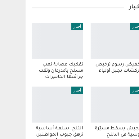
بار
خبار
أخبار
فيض رسوم ترخيص
تفكيك عصابة نهب
ركشات بجبل أولياء
مسلح بأمدرمان وثقت
جرائمها الكاميرات
خبار
أخبار
جيش يسقط مسيّرة
الثلج…سلعة أساسية
سية في الدلنج
ترهق جيوب المواطنين