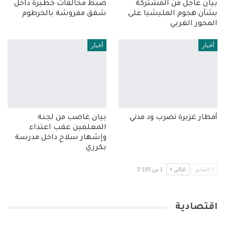
بيان عاجل من المشتركة
ضبط مخالفات خطيرة داخل
بشأن هجوم المليشيا على
شقق مفروشة بالخرطوم
المحور الغربي
أخبار
أخبار
أمطار غزيرة تضرب ود مدني
بيان غاضب من لجنة
المعلمين عقب اعتداء
وإشهار سلاح داخل مدرسة
بكرري
السابق
التالي
1 من 3٬185
اقتصادية