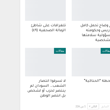
 وضاح تحمل كامل
تلغرافات على شاطئ
ريس وحكومته
الزمالة الصحفية (٤٩)
ؤولية سلامتها
شخصية
قالات
مقالات
طة “الحناكية”
لا تسرقوا انتصار
الشعب… السودان لم
ينتصر لحزب أو لشخص
بل انتصر الوطن
السابق
التالي
1 من 226