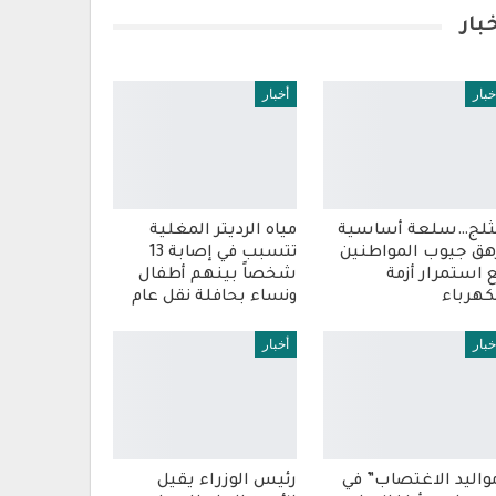
بار
خبار
أخبار
ثلج…سلعة أساسية
مياه الرديتر المغلية
هق جيوب المواطنين
تتسبب في إصابة 13
 استمرار أزمة
شخصاً بينهم أطفال
كهرباء
ونساء بحافلة نقل عام
خبار
أخبار
واليد الاغتصاب” في
رئيس الوزراء يقيل