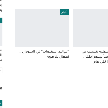
اس
إج
بش
أخبار
ع
سل
المغلية تتسبب في
“مواليد الاغتصاب” في السودان ..
ال
13 شخصاً بينهم أطفال
أطفال بلا هوية
من
 نقل عام
م
م