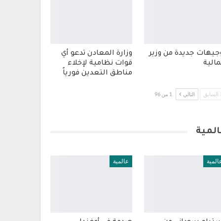
جيهات جديدة من وزير
وزارة المعادن تدعو أي
مالية
قوات نظامية لإخلاء
مناطق التعدين فورياً
السابق
التالي
1 من 96
المية
المية
عالمية