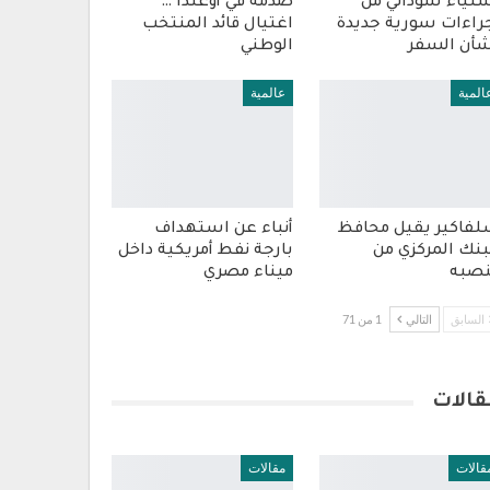
تياء سوداني من
صدمة في أوغندا …
راءات سورية جديدة
اغتيال قائد المنتخب
أن السفر
الوطني
المية
عالمية
فاكير يقيل محافظ
أنباء عن استهداف
بنك المركزي من
بارجة نفط أمريكية داخل
صبه
ميناء مصري
السابق
التالي
1 من 71
قالات
قالات
مقالات