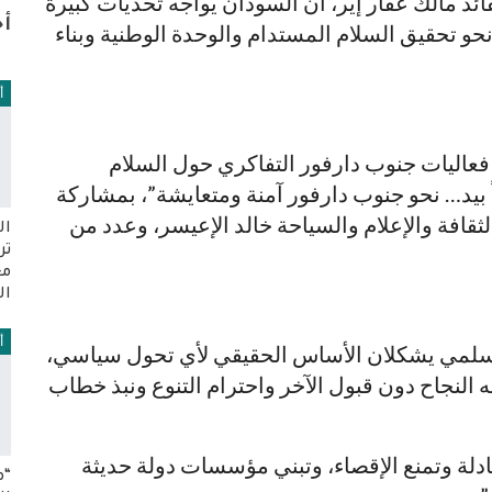
ائد مالك عقار إير، أن السودان يواجه تحديات كبيرة
أخ
نحو تحقيق السلام المستدام والوحدة الوطنية وبناء
أ
ى فعاليات جنوب دارفور التفاكري حول السلام
 بيد… نحو جنوب دارفور آمنة ومتعايشة”، بمشاركة
قافة والإعلام والسياحة خالد الإعيسر، وعدد من
ال
تر
مع
ال
أ
السلمي يشكلان الأساس الحقيقي لأي تحول سياسي،
النجاح دون قبول الآخر واحترام التنوع ونبذ خطاب
ة وتمنع الإقصاء، وتبني مؤسسات دولة حديثة
“م