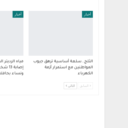
أخبار
أخبار
الثلج…سلعة أساسية ترهق جيوب
مياه الرديتر 
المواطنين مع استمرار أزمة
إصابة 
الكهرباء
ونساء بحافلة
السابق
التالي