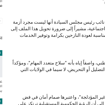
”
ال
هو
 نائب رئيس مجلس السيادة أنها ليست مجرد أزمة
اجتماعية، مشيراً إلى ضرورة تحويل هذا الملف إلى
لمناسبة لعودة النازحين بكرامة وتوفير الخدمات
ا
ا
، واصفاً إياه بأنه “سلاح متعدد المهام”، ومؤكداً
تضليل أو التحريض، لا سيما في الولايات التي
عو
ال
بع
ة غير المؤدلجة”، واعتبرها صمام أمان في فض
ا
 إلى أن الرؤية الحكومية المستقبلية ترتكز على