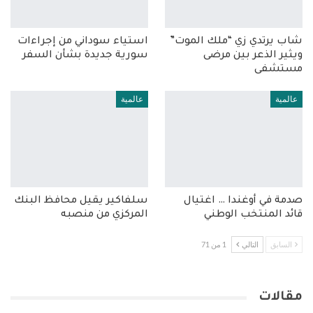
شاب يرتدي زي “ملك الموت”
استياء سوداني من إجراءات
ويثير الذعر بين مرضى
سورية جديدة بشأن السفر
مستشفى
عالمية
عالمية
صدمة في أوغندا … اغتيال
سلفاكير يقيل محافظ البنك
قائد المنتخب الوطني
المركزي من منصبه
السابق
التالي
1 من 71
مقالات