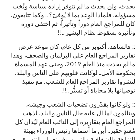
يحدث، ولن يحدث ما لم تتوفر إرادة سياسة ونُخب
مسؤولة، فلماذا الوعد بما لا يُوفىّ؟ .. وكما تتابعون،
كان للمراجع العام دوراً وتأثيراً، ثم اختفى دوره
وتأثيره بسقوط نظام البشير ..!!
:: فالشاهد، أكتوبر من كل عام، كان موعد عرض
تقارير المراجع العام على البرلمان والصحف، وهذا
ما لم يحدث منذ العام 2019، وحتى عهد المسماة
بحكومة الأمل.. لوكانت قلوبهم على الناس والبلد،
لنشروا تقارير المراجع العام للشعب، مع تنفيذ
توصياتها بلا محاباة أو تستُّر ..!!
:: ولو كانوا يقدّرون تضحيات الشعب وجيشه،
ويتألمون لما آل عليه حال الناس والبلد، لذهب
المراجع العام بتقاريره إلى النائب العام ليُدان كل
مُعتدٍ حقير.. أين ما أسماها رئيس الوزراء بهيئة
النزاهة والشفافية والتي سوف تعمل بالتنسيق مع