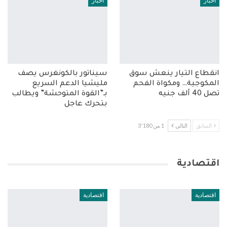
أخبار
أخبار
انقطاع التيار ينعش سوق
سيناتور بالكونغرس يصف
المكوجية… ومكواة الفحم
مليشيا الدعم السريع
تصل 40 ألف جنيه
بـ”القوة المتوحشة” ويطالب
بتحرك عاجل
السابق
التالي
1 من 3٬180
اقتصادية
اقتصادية
اقتصادية