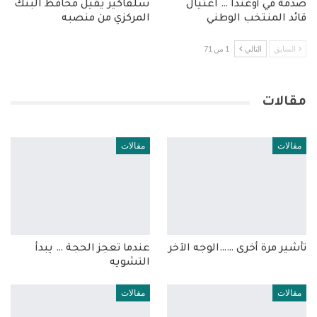
صدمة في أوغندا … اغتيال
سلفاكير يقيل محافظ البنك
قائد المنتخب الوطني
المركزي من منصبه
السابق
التالي
1 من 71
مقالات
مقالات
مقالات
تأشير مرة أخرى ……الوجه الآخر
عندما تعجز الحجة … يبدأ
التشويه
مقالات
مقالات