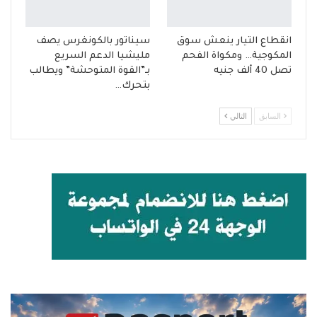
انقطاع التيار ينعش سوق
سيناتور بالكونغرس يصف
المكوجية… ومكواة الفحم
مليشيا الدعم السريع
تصل 40 ألف جنيه
بـ”القوة المتوحشة” ويطالب
بتحرك…
السابق
التالي