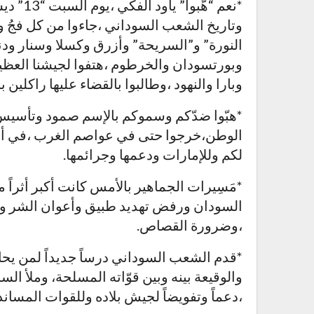
*نعم “ه
وتاريخ الشعب السوداني ،جاءوا من كل فجُ و
النورة” و”السريحة” وأزرق وكسلا وسنار ودنق
وبورتسودان والخرطوم ،هتفوا لجيشنا العظيم 
وبارا والنهود ،وطالبوا بالقضاء عليها راكلين
*هبّوا ضدّكم وسموكم بالإسم صمود وتأسيس و
الوطن،خرجوا حتى في عواصم الغرب ،في أورو
لكم وللإمارات ودعمها وجرائمها.
*مَسِيرات الجماهير بالأمس كانت أكبر أثرا
السودان ورفض تهديد طبيق وأعوان الشر وخر
،وضرورة القصاص.
*قدم الشعب السوداني درساً جديداً لمن يحا
والوقيعة بينه وبين قوّاته المسلحة، وملأ الس
،دعماً وتفويضاً لجيش بلاده وللقوات المسان