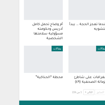
دما تعجز الحجة … يبدأ
أم وضاح تحمل كامل
تشويه
أدريس وحكومته
مسؤولية سلامتها
الشخصية
قالات
مقالات
غرافات على شاطئ
محطة “الحناكية”
زمالة الصحفية (٤٩)
السابق
التالي
1 من 226