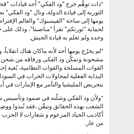
*ذات توهُّم خرج “ود الفكي” أحد قيادات “
الثورية إلى قيادة الدولة، ونال “ود الفكي” 
يومها إلى ساحة “الفيسبوك” والعالم الإفترا
لحماية “ثورتكم” تقرأ “مناصبنا”، وذلك على
وحده ولم تعلم به قيادة الجيش.
*لم يخرُج يومها أحد لأنه ماكان هناك انقلاباً،
مشحونة وتمكّن ود الفكى ورفاقه من شحن ال
القوات المسلحة والقوات النظامية، بُغية إح
البداية الفعلية لمحاولات الخراب في السودا
بتحريض المليشيا والتآمر مع الإمارات في أبريل م
*ولأن ود الفكي وشلّته في صمود وتأسيس ش
الشعب بهذه الحقائق وتيقّن ،فقد نُبذوا ووض
أكاذيب الحياد المزعوم و شعارات لا الحرب
من عار.