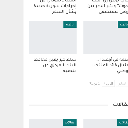
ب يرتدي زي “ملك
استياء سوداني من
موت” ويثير الذعر بين
إجراءات سورية جديدة
رضى مستشفى
بشأن السفر
المية
عالمية
مة في أوغندا …
سلفاكير يقيل محافظ
تيال قائد المنتخب
البنك المركزي من
وطني
منصبه
السابق
التالي
1 من 71
قالات
قالات
مقالات