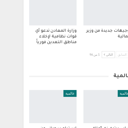
جيهات جديدة من وزير
وزارة المعادن تدعو أي
مالية
قوات نظامية لإخلاء
مناطق التعدين فورياً
السابق
التالي
1 من 96
المية
المية
عالمية