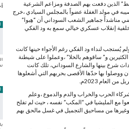
قحط” الذين دفعت بهم الصدفة ومزاعم الشرعية
أخ
نصيبه في مولد الغفلة عضواً بالمجلس السيادي ،خرج
ضي مناشداً جماهير الشعب السوداني أن “هِبوا”
أ
 خلفية إنقلاب عسكري خيالي سمع به ود الفكي
 ولم يُستجب لنداء ود الفكي رغم الأجواء حينها كانت
كثيرين و” ساقوهم بالخلا” ،وعملوا على شيطنة
ال
داث شرخ بينها والشارع السوداني، تلك كانت
سي
ن ووصلوا بها حدّها الأقصى بحربهم التي أشعلوها
ن العام 2023م.
أ
ركاء الحرب والخراب والدم والدموع ،وعلم
ِعوا مع المليشيا في “المكب” نفسه ، حيث لم تفلح
 وغيرها من مساحيق التجميل في غسل مالحق بهم
با