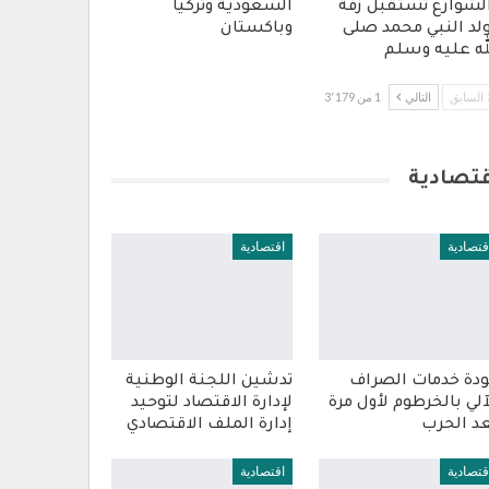
لشوارع تستقبل زفة
السعودية وتركيا
لد النبي محمد صلى
وباكستان
له عليه وسلم
السابق
التالي
1 من 3٬179
قتصادية
قتصادية
اقتصادية
دة خدمات الصراف
تدشين اللجنة الوطنية
آلي بالخرطوم لأول مرة
لإدارة الاقتصاد لتوحيد
د الحرب
إدارة الملف الاقتصادي
قتصادية
اقتصادية