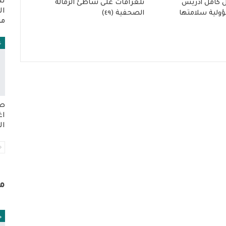
شا
 كامل أدريس
تلغرافات على شاطئ الزمالة
ال
ولية سلامتها
الصحفية (٤٩)
م
ع
صد
اغ
ال
م
م