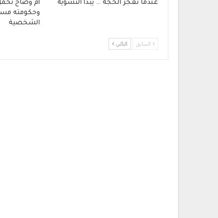
عندما تعجز الحجة … يبدأ التشويه
أم وضاح تحمل
وحكومته مسؤ
الشخصية
السابق
التالي