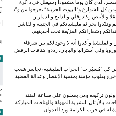
ّبوا” ياود الفكي ،يوم السبت “13” ديسمبر،الذي كان يوماً مشهوداً وسيظل في ذاكرة
وا
مو
من كل الشوارع و”البيوت الحزينة” ،خرجوا من و”د
ال
لا والأبيض وكادوقلي والدلنج والدمازين
وندّدوا بجرائم مليشياتكم في الجنينة والفاشر
 بندائكم وشعاراتكم المزيّفة تحت أحذيتهم.
المليشيا وأكدوا أنه لا وجود لكم بين شرفاء
ا
با وفي أستراليا واليابان، رددوا هتافات الرفض
ا
ً من كل “مُسيّرات” الخراب المليشية ،تجاسر شعب
ج بقلوب مؤمنة بحتمية الإنتصار وعدالة القضية
عو
ولون تركيعه ومن يعملون على صناعة الفتنة
ال
احات بالأرتال البشرية المهولة والهتافات المباركة
بع
دة له في حرب الكرامة ورد العدوان.
ا